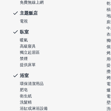
免費無線上網
乾
槓
主題飯店
地
電視
廚
中
臥室
衣
暖氣
獨
高級寢具
個
獨立起居區
烤
禁煙
用
提供床單
提
攪
浴室
烤
環保清潔用品
電
肥皂
爐
衛生紙
電
洗髮精
壁
浴缸或淋浴設備
洗