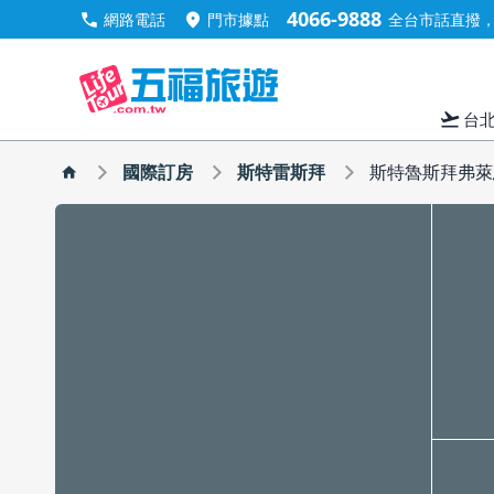
4066-9888
call
location_on
網路電話
門市據點
全台市話直撥，手
flight_takeoff
台
國際訂房
斯特雷斯拜
斯特魯斯拜弗萊