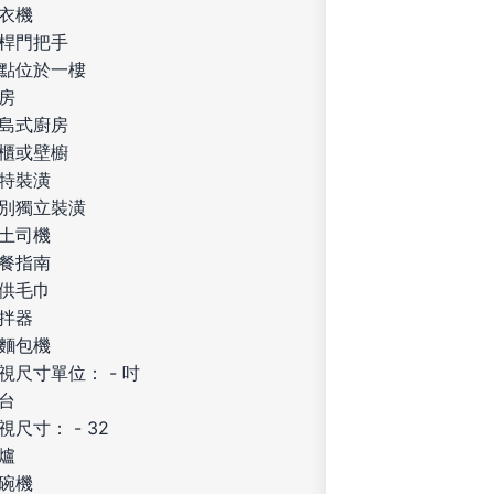
衣機
桿門把手
點位於一樓
房
島式廚房
櫃或壁櫥
特裝潢
別獨立裝潢
土司機
餐指南
供毛巾
拌器
麵包機
視尺寸單位： - 吋
台
視尺寸： - 32
爐
碗機