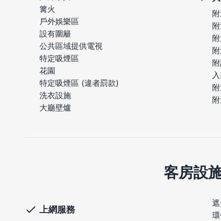
篝火
附
戶外娛樂區
附
設有圍籬
附
公共區域提供電視
附
特定吸煙區
附
花園
入
特定吸煙區 (違者罰款)
附
洗衣設施
附
大廳壁爐
客房設
遮
上網服務
環