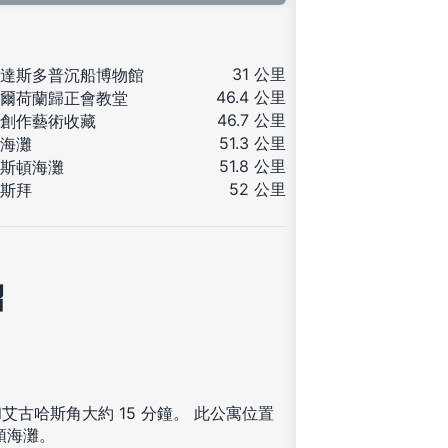
31 公里
達斯多普沉船博物館
46.4 公里
爾荷蘭歸正會教堂
46.7 公里
創作藝術收藏
51.3 公里
海灘
51.8 公里
斯頓海灘
52 公里
斯拜
紹
古哈斯角大約 15 分鐘。 此公寓位置
斯頓海灘。