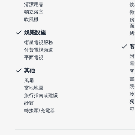
清潔用品
炊
獨立浴室
微
吹風機
房
而
娛樂設施
烤
衛星電視服務
客
付費電視頻道
附
平面電視
電
其他
客
書
風扇
院
當地地圖
冷
旅行指南或建議
獨
紗窗
每
轉接頭/充電器