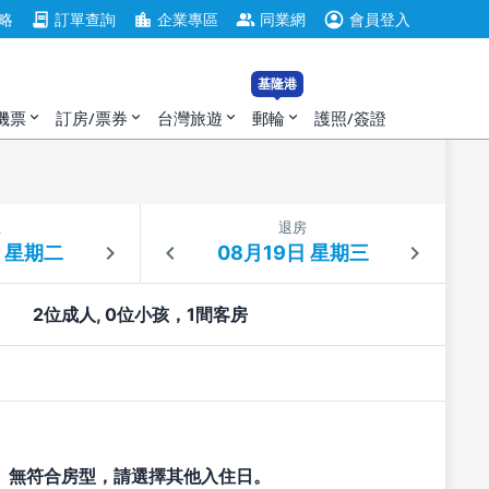
account_circle
contract
location_city
group
略
訂單查詢
企業專區
同業網
會員登入
基隆港
機票
訂房/票券
台灣旅遊
郵輪
護照/簽證
expand_more
expand_more
expand_more
expand_more
住
退房
2位成人, 0位小孩，1間客房
無符合房型，請選擇其他入住日。