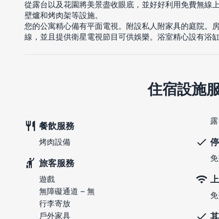
從露台以及花園將美景盡收眼底，並好好利用免費無線
壁爐和烤肉架等設施。
您的公寓精心備有平面電視。附設私人附家具的庭院。
線，並且提供衛星電視節目可供娛樂。浴室精心設有浴
住宿設施
露
餐飲服務
停
烤肉設備
免
旅客服務
上
遊戲
無障礙通道 – 無
免
行李寄放
戶外家具
其