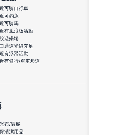
近可騎自行車
近可釣魚
近可騎馬
近有風浪板活動
設遊樂場
口通道光線充足
近有浮潛活動
近有健行/單車步道
施
光布/窗簾
保清潔用品