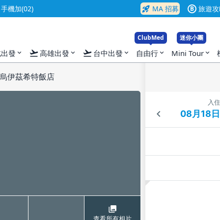
rocket_launch
機加(02)
MA 招募
旅遊攻
B
ClubMed
迷你小團
flight_takeoff
flight_takeoff
北出發
高雄出發
台中出發
自由行
Mini Tour
expand_more
expand_more
expand_more
expand_more
expand_more
烏伊茲希特飯店
入
查看所有相片