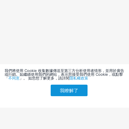
我們將使用 Cookie 收集數據傳送至第三方分析使用者情形，並用於廣告
或行銷。如繼續使用我們的網站，表示您接受我們使用 Cookie，或點擊
「
不同意
」。 如您想了解更多，請詳閱
隱私權政策
我瞭解了
請選擇其他入住日