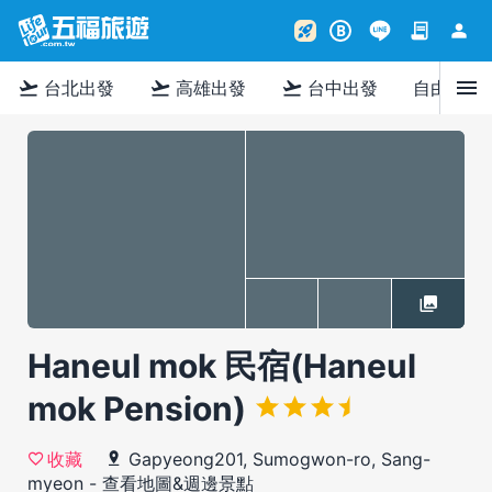
contract
person
rocket_launch
B
menu
flight_takeoff
flight_takeoff
flight_takeoff
台北出發
高雄出發
台中出發
自由行
Haneul mok 民宿(Haneul
mok Pension)
Gapyeong201, Sumogwon-ro, Sang-
收藏
myeon
-
查看地圖&週邊景點