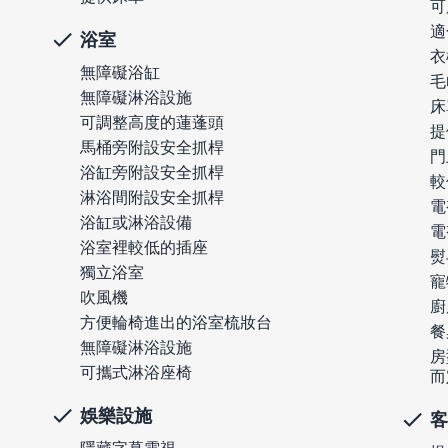
可
適
浴室
衣
無障礙浴缸
毛
無障礙淋浴設施
床
可調整高度的蓮蓬頭
提
馬桶旁附設安全抓桿
門
浴缸旁附設安全抓桿
較
淋浴間附設安全抓桿
電
浴缸或淋浴設備
電
浴室裡較低的插座
熨
獨立浴室
寵
吹風機
廚
方便輪椅進出的浴室梳妝台
餐
無障礙淋浴設施
房
可攜式淋浴座椅
而
娛樂設施
客