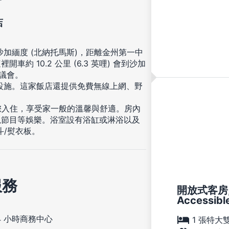
店
於沙加緬度 (北納托馬斯)，距離金州第一中
約 10.2 公里 (6.3 英哩) 會到沙加
州議會。
閒設施。這家飯店還提供免費無線上網、野
等您入住，享受家一般的溫馨與舒適。房內
視節目等娛樂。浴室設有浴缸或淋浴以及
斗/熨衣板。
服務
開放式客房, 
Accessible
4 小時商務中心
1 張特大