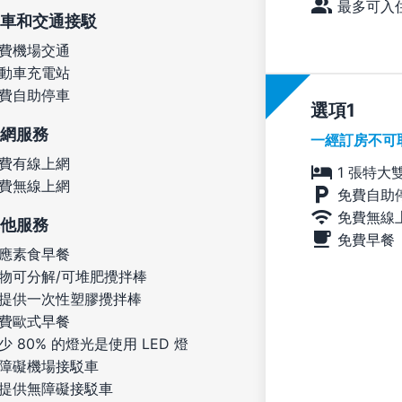
最多可入住
車和交通接駁
費機場交通
動車充電站
費自助停車
選項
網服務
一經訂房不可
費有線上網
1 張特大
費無線上網
免費自助
免費無線
他服務
免費早餐
應素食早餐
物可分解/可堆肥攪拌棒
提供一次性塑膠攪拌棒
費歐式早餐
少 80% 的燈光是使用 LED 燈
障礙機場接駁車
提供無障礙接駁車