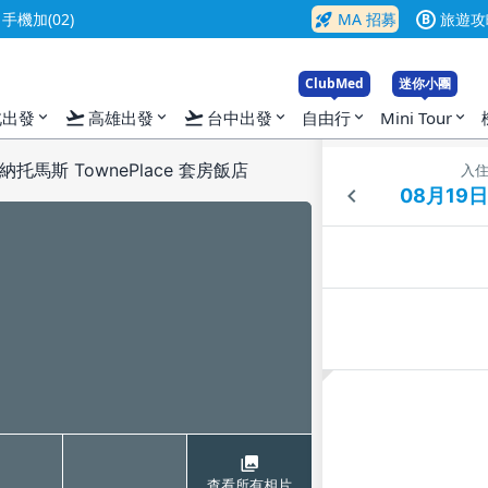
rocket_launch
機加(02)
MA 招募
旅遊攻
B
ClubMed
迷你小團
flight_takeoff
flight_takeoff
北出發
高雄出發
台中出發
自由行
Mini Tour
expand_more
expand_more
expand_more
expand_more
expand_more
馬斯 TownePlace 套房飯店
入
查看所有相片