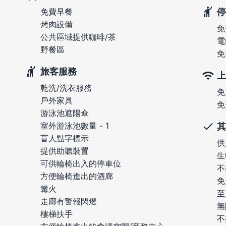
停
免費早餐
烤肉設備
免
公共區域提供咖啡/茶
電
野餐區
免
旅客服務
上
乾洗/洗衣服務
免
戶外家具
免
游泳池遮陽傘
室外游泳池數量 - 1
其
盲人點字標示
供
提供助聽裝置
生
可供輪椅出入的停車位
不
方便輪椅進出的酒廊
免
篝火
至
走廊有警報閃燈
無
樓梯扶手
不