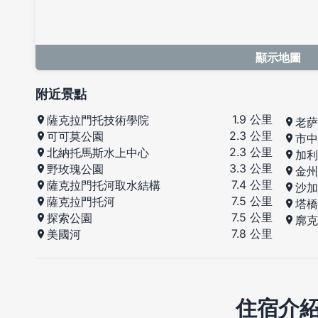
顯示地圖
附近景點
1.9 公里
薩克拉門托技術學院
老萨
2.3 公里
可可莫公園
市中
2.3 公里
北納托馬斯水上中心
加利
3.3 公里
野玫瑰公園
金州
7.4 公里
薩克拉門托河取水結構
沙加
7.5 公里
薩克拉門托河
塔橋
7.5 公里
探索公園
廓克
7.8 公里
美國河
住宿介