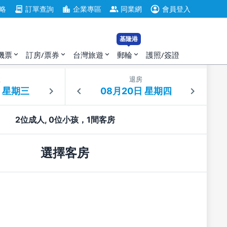
account_circle
contract
location_city
group
略
訂單查詢
企業專區
同業網
會員登入
基隆港
機票
訂房/票券
台灣旅遊
郵輪
護照/簽證
expand_more
expand_more
expand_more
expand_more
住
退房
2位成人, 0位小孩，1間客房
選擇客房