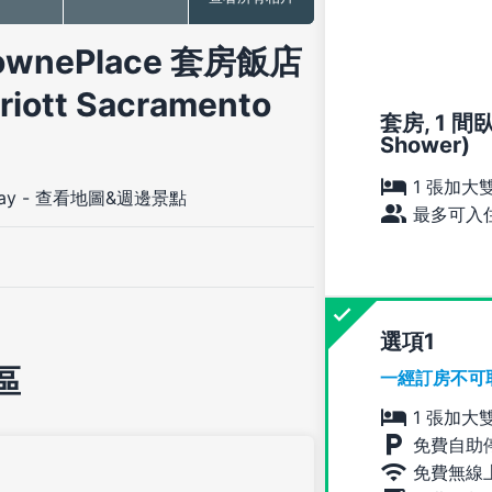
nePlace 套房飯店
riott Sacramento
套房, 1 間臥室
Shower)
1 張加大
ay
-
查看地圖&週邊景點
最多可入住
選項
區
一經訂房不可
1 張加大
免費自助
免費無線