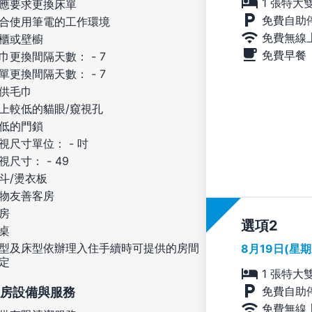
1 張特大
應要求更換床單
免費自助
合使用筆電的工作環境
免費無線
櫃或壁櫥
免費早餐
巾更換間隔天數： - 7
單更換間隔天數： - 7
供毛巾
上較低的貓眼/窺視孔
低的門鎖
視尺寸單位： - 吋
視尺寸： - 49
斗/燙衣板
物友善客房
房
選項
桌
型及床型依辦理入住手續時可提供的房間
8月19日(星
定
1 張特大
免費自助
房設備與服務
免費無線