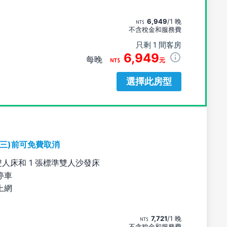
6,949
/1 晚
不含稅金和服務費
只剩 1 間客房
6,949
每晚
元
選擇此房型
期三)前可免費取消
雙人床和 1 張標準雙人沙發床
停車
上網
7,721
/1 晚
不含稅金和服務費