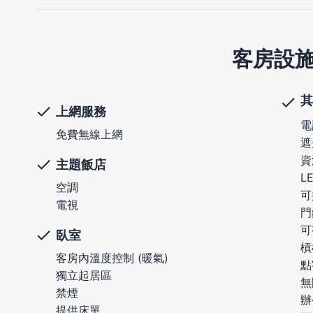
客房設
其
上網服務
電
免費無線上網
遮
資
主題飯店
L
空調
可
電視
門
可
臥室
槓
客房內溫度控制 (暖氣)
點
獨立起居區
無
禁煙
辦
提供床單