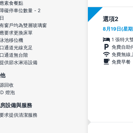
應素食餐點
障礙停車位數量 - 2
日
選項
有窗戶均為雙層玻璃窗
8月19日(星
應要求更換床單
1 張特大
泳池移位機
免費自助
口通道光線充足
免費無線
口通道無台階
免費早餐
提供節水淋浴設備
他
源回收
ED 燈泡
房設備與服務
要求提供清潔服務