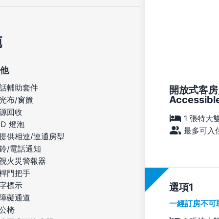
施
他
話輔助套件
開放式客房, 
Accessible
光布/窗簾
源回收
1 張特大
ED 燈泡
最多可入住
提供相連/連通房型
鈴/電話通知
視火災警報器
桿門把手
字標示
選項
障礙通道
一經訂房不可
公椅