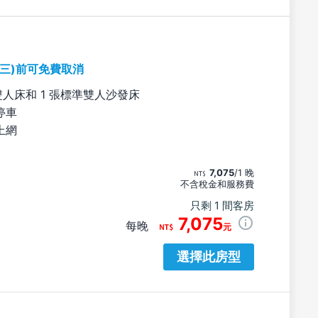
期三)前可免費取消
雙人床和 1 張標準雙人沙發床
停車
上網
7,075
/1 晚
不含稅金和服務費
只剩 1 間客房
7,075
每晚
元
選擇此房型