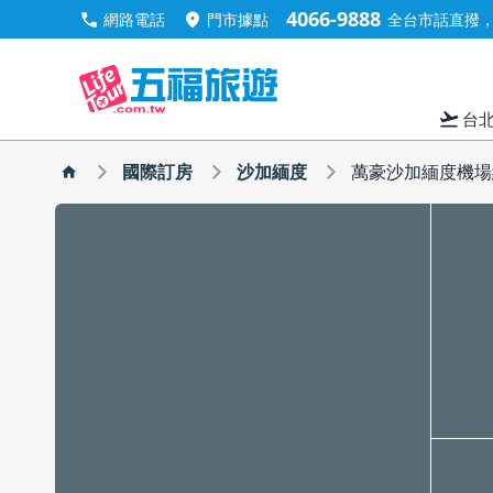
4066-9888
call
location_on
網路電話
門市據點
全台市話直撥，手
flight_takeoff
台
國際訂房
沙加緬度
萬豪沙加緬度機場納托