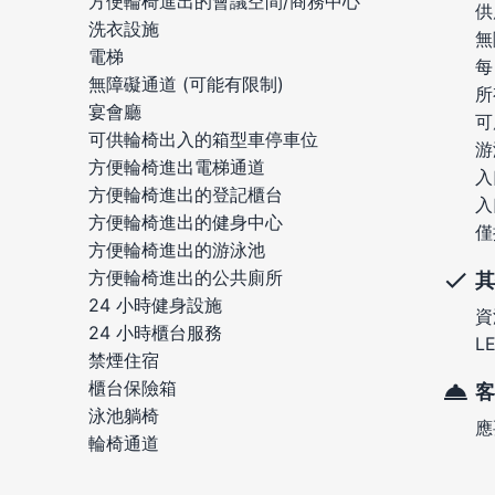
方便輪椅進出的會議空間/商務中心
供
洗衣設施
無
電梯
每
無障礙通道 (可能有限制)
所
宴會廳
可
可供輪椅出入的箱型車停車位
游
方便輪椅進出電梯通道
入
方便輪椅進出的登記櫃台
入
方便輪椅進出的健身中心
僅
方便輪椅進出的游泳池
方便輪椅進出的公共廁所
其
24 小時健身設施
資
24 小時櫃台服務
L
禁煙住宿
櫃台保險箱
客
泳池躺椅
應
輪椅通道