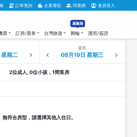
account_circle
contract
location_city
group
略
訂單查詢
企業專區
同業網
會員登入
基隆港
機票
訂房/票券
台灣旅遊
郵輪
護照/簽證
expand_more
expand_more
expand_more
expand_more
住
退房
2位成人, 0位小孩，1間客房
無符合房型，請選擇其他入住日。