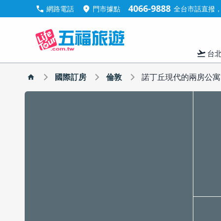
4066-9888
call
location_on
網路電話
門市據點
全台市話直撥，手
flight_takeoff
台
國際訂房
倫敦
諾丁丘現代的兩房公寓