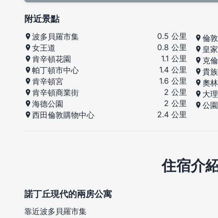
附近景點
0.5 公里
波多貝羅市集
倫敦
0.8 公里
女王道
皇家
1.1 公里
肯辛頓花園
克倫
1.4 公里
帕丁頓市中心
貴族
1.6 公里
肯辛頓宮
奧林
2 公里
肯辛頓商業街
大理
2 公里
海德公園
公園
2.4 公里
西田倫敦購物中心
住宿介
諾丁丘現代的兩房公寓
靠近波多貝羅市集