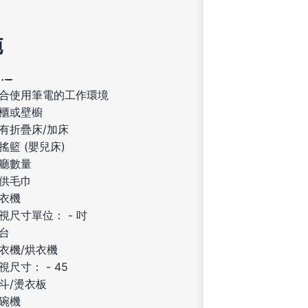
施
合使用筆電的工作環境
櫃或壁櫥
有折疊床/加床
搖籃 (嬰兒床)
廳數量
供毛巾
衣機
視尺寸單位： - 吋
台
衣機/烘衣機
視尺寸： - 45
斗/燙衣板
碗機