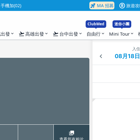
rocket_launch
機加(02)
MA 招募
旅遊攻
B
ClubMed
迷你小團
flight_takeoff
flight_takeoff
北出發
高雄出發
台中出發
自由行
Mini Tour
expand_more
expand_more
expand_more
expand_more
expand_more
入
查看所有相片