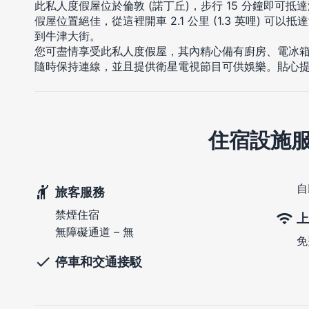
此私人度假屋位於倫敦 (諾丁丘)，步行 15 分鐘即可
假屋位置絕佳，從這裡開車 2.1 公里 (1.3 英哩) 可以抵達海
到牛津大街。
您可盡情享受此私人度假屋，其內精心備有廚房、電冰
隨時保持連線，並且提供衛星電視節目可供娛樂。貼心
住宿設施
自
旅客服務
禁煙住宿
上
無障礙通道 – 無
免
停車和交通接駁