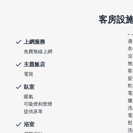
客房設
適
上網服務
衣
免費無線上網
沒
無
主題飯店
客
電視
提
乾
臥室
電
暖氣
爐
可吸煙和禁煙
洗
提供床單
電
熨
浴室
洗