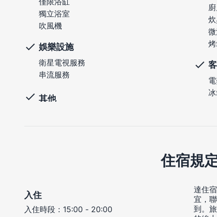
僅限浴缸
廚
獨立浴室
炊
吹風機
微
烤
娛樂設施
衛星電視服務
客
串流服務
電
冰
其他
住宿規
達住宿
入住
宜，聯
到。旅
入住時段：15:00 - 20:00