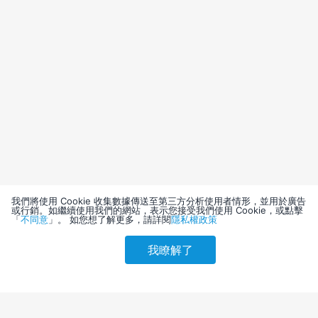
我們將使用 Cookie 收集數據傳送至第三方分析使用者情形，並用於廣告
或行銷。如繼續使用我們的網站，表示您接受我們使用 Cookie，或點擊
「
不同意
」。 如您想了解更多，請詳閱
隱私權政策
我瞭解了
請選擇其他入住日