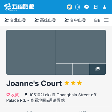
contract
person
rocket_launch
B
menu
flight_takeoff
flight_takeoff
flight_takeoff
台北出發
高雄出發
台中出發
自由行
Joanne's Court
105102Lekki9 Gbangbala Street off
收藏
Palace Rd.
-
查看地圖&週邊景點