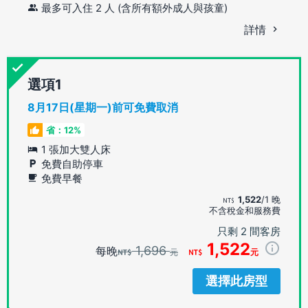
最多可入住 2 人 (含所有額外成人與孩童)
詳情
選項
8月17日(星期一)前可免費取消
省：12%
1 張加大雙人床
免費自助停車
免費早餐
1,522
/1 晚
不含稅金和服務費
只剩 2 間客房
1,522
1,696
每晚
元
元
選擇此房型