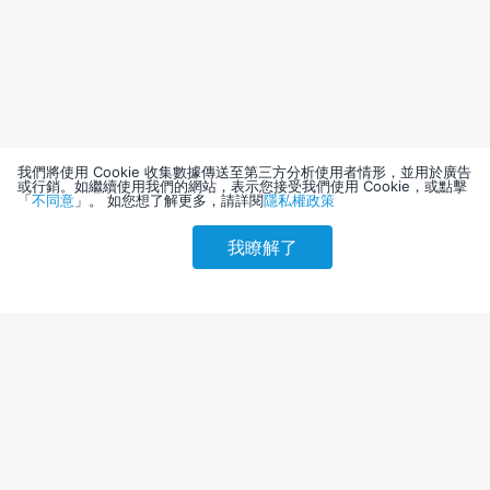
我們將使用 Cookie 收集數據傳送至第三方分析使用者情形，並用於廣告
或行銷。如繼續使用我們的網站，表示您接受我們使用 Cookie，或點擊
「
不同意
」。 如您想了解更多，請詳閱
隱私權政策
我瞭解了
請選擇其他入住日