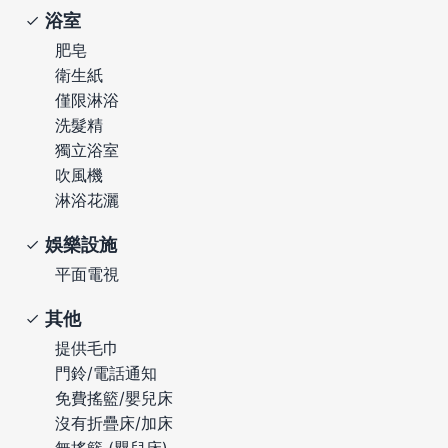
浴室
肥皂
衛生紙
僅限淋浴
洗髮精
獨立浴室
吹風機
淋浴花灑
娛樂設施
平面電視
其他
提供毛巾
門鈴/電話通知
免費搖籃/嬰兒床
沒有折疊床/加床
無搖籃 (嬰兒床)