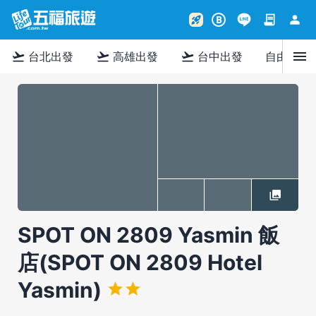
contract
person
rocket_launch
B
menu
flight_takeoff
flight_takeoff
flight_takeoff
台北出發
高雄出發
台中出發
自由行
SPOT ON 2809 Yasmin 飯
店(SPOT ON 2809 Hotel
Yasmin)