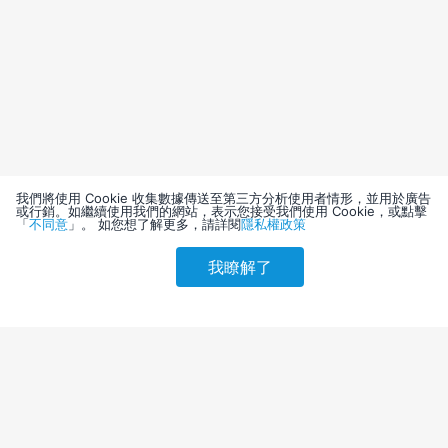
我們將使用 Cookie 收集數據傳送至第三方分析使用者情形，並用於廣告
或行銷。如繼續使用我們的網站，表示您接受我們使用 Cookie，或點擊
「
不同意
」。 如您想了解更多，請詳閱
隱私權政策
我瞭解了
請選擇其他入住日