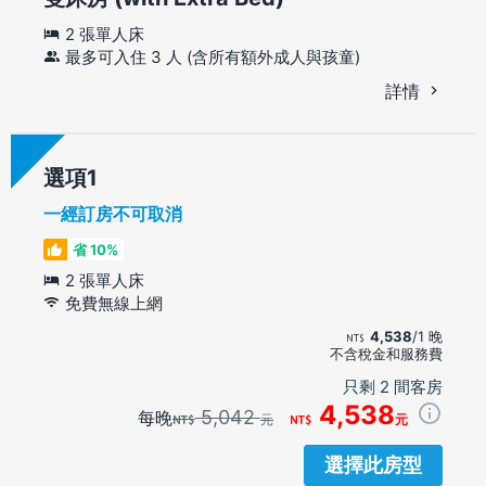
2 張單人床
最多可入住 3 人 (含所有額外成人與孩童)
詳情
選項
一經訂房不可取消
省 10%
2 張單人床
免費無線上網
4,538
/1 晚
不含稅金和服務費
只剩 2 間客房
4,538
5,042
每晚
元
元
選擇此房型