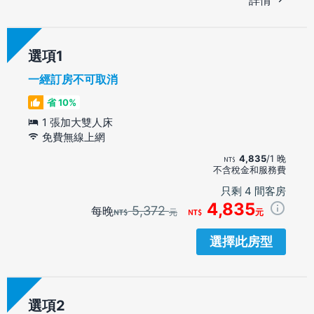
選項
一經訂房不可取消
省 10%
1 張加大雙人床
免費無線上網
4,835
/1 晚
不含稅金和服務費
只剩 4 間客房
4,835
5,372
每晚
元
元
選擇此房型
選項