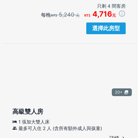
只剩 4 間客房
4,716
5,240
每晚
元
元
選擇此房型
20+
高級雙人房
1 張加大雙人床
最多可入住 2 人 (含所有額外成人與孩童)
詳情