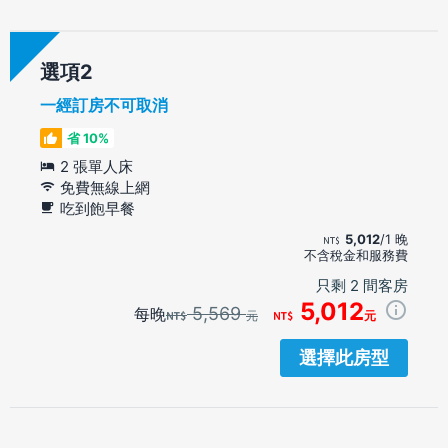
選項
一經訂房不可取消
省 10%
2 張單人床
免費無線上網
吃到飽早餐
5,012
/1 晚
不含稅金和服務費
只剩 2 間客房
5,012
5,569
每晚
元
元
選擇此房型