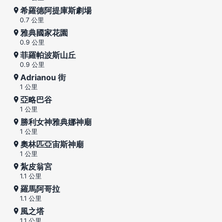
希羅德阿提庫斯劇場
0.7 公里
雅典國家花園
0.9 公里
菲羅帕波斯山丘
0.9 公里
Adrianou 街
1 公里
亞略巴谷
1 公里
勝利女神雅典娜神廟
1 公里
奧林匹亞宙斯神廟
1 公里
紮皮翁宮
1.1 公里
羅馬阿哥拉
1.1 公里
風之塔
1.1 公里