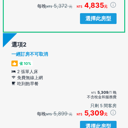
4,835
5,372
每晚
元
元
選擇此房型
選項
一經訂房不可取消
省 10%
2 張單人床
免費無線上網
吃到飽早餐
5,309
/1 晚
不含稅金和服務費
只剩 5 間客房
5,309
5,899
每晚
元
元
選擇此房型