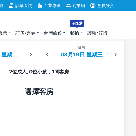
account_circle
contract
location_city
group
略
訂單查詢
企業專區
同業網
會員登入
基隆港
機票
訂房/票券
台灣旅遊
郵輪
護照/簽證
expand_more
expand_more
expand_more
expand_more
住
退房
2位成人, 0位小孩，1間客房
選擇客房