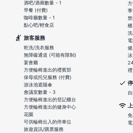
酒吧/酒廊數量 - 1
方
早餐 (付費)
季
咖啡廳數量 - 1
禁
點心吧/輕食店
櫃
洗
旅客服務
電
乾洗/洗衣服務
健
無障礙通道 (可能有限制)
泳
宴會廳
2
方便輪椅進出的禮賓部
禮
保母或托兒服務 (付費)
停
游泳池遮陽傘
會議室數量 - 3
自
方便輪椅進出的登記櫃台
上
方便輪椅進出的健身中心
花園
免
可供輪椅出入的停車位
電
旅遊資訊/購票服務