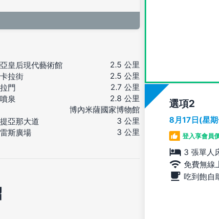
2.5 公里
亞皇后現代藝術館
2.5 公里
卡拉街
2.7 公里
拉門
2.8 公里
噴泉
選項
博內米薩國家博物館
8月17日(星
3 公里
提亞那大道
3 公里
雷斯廣場
登入享會員
3 張單人
免費無線
吃到飽自
紹