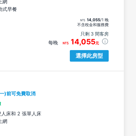
上網
助式早餐
14,055
/1 晚
不含稅金和服務費
只剩 3 間客房
14,055
每晚
元
選擇此房型
期一)前可免費取消
價
雙人床和 2 張單人床
上網