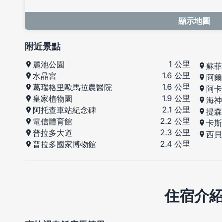
顯示地圖
附近景點
1 公里
麗池公園
蘇菲
1.6 公里
水晶宮
阿爾
1.6 公里
葛瑞格里歐馬拉農醫院
阿卡
1.9 公里
皇家植物園
海神
2.1 公里
阿托查車站紀念碑
提森
2.2 公里
電信體育館
卡斯
2.3 公里
普拉多大道
西貝
2.4 公里
普拉多國家博物館
住宿介