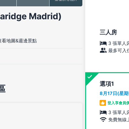
idge Madrid)
三人房
查看地圖&週邊景點
3 張單人
最多可入住
選項
區
8月17日(星
登入享會員
3 張單人
免費無線