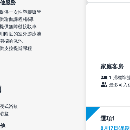
他服務
提供一次性塑膠吸管
供瑜伽課程/指導
提供無障礙接駁車
用附近的室外游泳池
圍欄的泳池
供皮拉提斯課程
家庭客房
1 張標準
最多可入住
施
浸式浴缸
浴盆
選項
他
8月17日(星