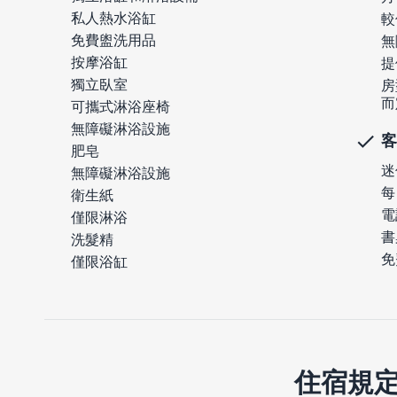
私人熱水浴缸
較
免費盥洗用品
無
按摩浴缸
提
獨立臥室
房
而
可攜式淋浴座椅
無障礙淋浴設施
客
肥皂
迷
無障礙淋浴設施
每
衛生紙
電
僅限淋浴
書
洗髮精
免
僅限浴缸
住宿規