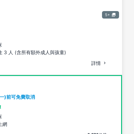
5+
床
 3 人 (含所有額外成人與孩童)
詳情
期一)前可免費取消
價
床
上網