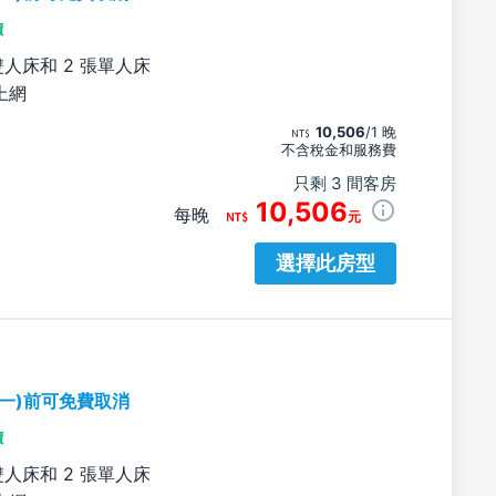
價
雙人床和 2 張單人床
上網
10,506
/1 晚
不含稅金和服務費
只剩 3 間客房
10,506
每晚
元
選擇此房型
期一)前可免費取消
價
雙人床和 2 張單人床