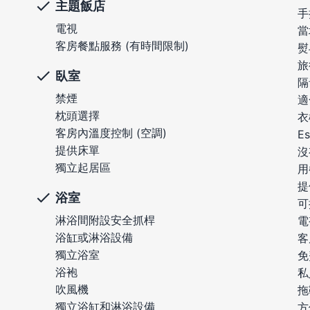
主題飯店
手
電視
當
客房餐點服務 (有時間限制)
熨
旅
臥室
隔
禁煙
適
枕頭選擇
衣
客房內溫度控制 (空調)
E
提供床單
沒
獨立起居區
用
提
浴室
可
淋浴間附設安全抓桿
電
浴缸或淋浴設備
客
獨立浴室
免
浴袍
私
吹風機
拖
獨立浴缸和淋浴設備
方