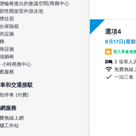
便輪椅進出的會議空間/商務中心
節性開放室外游泳池
煙住宿
台保險箱
選項
衣設施
梯
8月17日(星
身設施
登入享會員
池躺椅
3 張單人
4 小時商務中心
免費無線
賓服務
一泊三食
車和交通接駁
助停車 (付費)
網服務
費無線上網
腦工作站