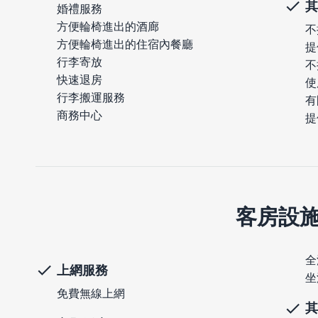
其
婚禮服務
方便輪椅進出的酒廊
不
方便輪椅進出的住宿內餐廳
提
行李寄放
不
快速退房
使
行李搬運服務
有
商務中心
提
客房設
全
上網服務
坐
免費無線上網
其