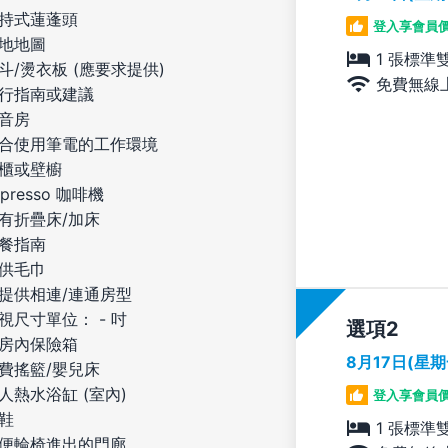
持式蓮蓬頭
登入享會員
地地圖
1 張標準
斗/燙衣板 (應要求提供)
免費無線
行指南或建議
音房
合使用筆電的工作環境
櫃或壁櫥
spresso 咖啡機
有折疊床/加床
餐指南
供毛巾
提供相連/連通房型
視尺寸單位： - 吋
選項
房內保險箱
8月17日(星
費搖籃/嬰兒床
人熱水浴缸 (室內)
登入享會員
鞋
1 張標準
便輪椅進出的門廊