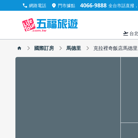
4066-9888
call
location_on
網路電話
門市據點
全台市話直撥，手
flight_takeoff
台
國際訂房
馬德里
克拉裡奇飯店馬德里