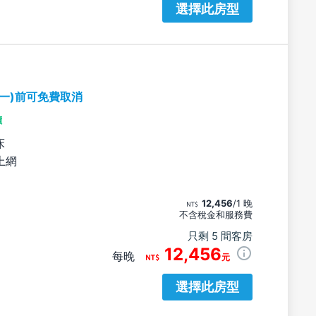
選擇此房型
期一)前可免費取消
價
床
上網
12,456
/1 晚
不含稅金和服務費
只剩 5 間客房
12,456
每晚
元
選擇此房型