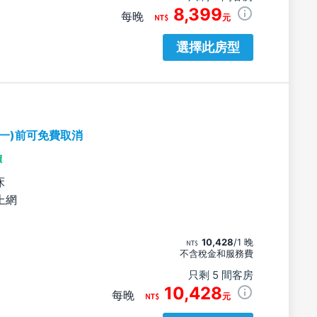
8,399
每晚
元
選擇此房型
期一)前可免費取消
價
床
上網
10,428
/1 晚
不含稅金和服務費
只剩 5 間客房
10,428
每晚
元