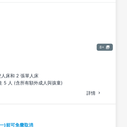
8+
雙人床和 2 張單人床
 5 人 (含所有額外成人與孩童)
詳情
期一)前可免費取消