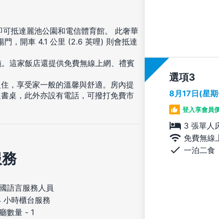
即可抵達麗池公園和電信體育館。 此奢華
，開車 4.1 公里 (2.6 英哩) 則會抵達
施。這家飯店還提供免費無線上網、禮賓
選項
入住，享受家一般的溫馨與舒適。房內提
8月17日(星
及書桌，此外亦設有電話，可撥打免費市
登入享會員
3 張單人
免費無線
一泊二食
服務
國語言服務人員
4 小時櫃台服務
廳數量 - 1