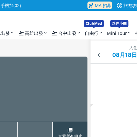
rocket_launch
機加(02)
MA 招募
旅遊攻
B
ClubMed
迷你小團
flight_takeoff
flight_takeoff
北出發
高雄出發
台中出發
自由行
Mini Tour
expand_more
expand_more
expand_more
expand_more
expand_more
入
查看所有相片