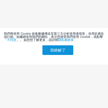
我們將使用 Cookie 收集數據傳送至第三方分析使用者情形，並用於廣告
或行銷。如繼續使用我們的網站，表示您接受我們使用 Cookie，或點擊
「
不同意
」。 如您想了解更多，請詳閱
隱私權政策
我瞭解了
請選擇其他入住日