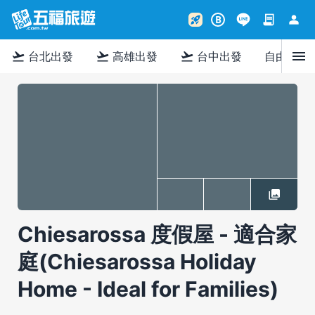
contract
person
rocket_launch
B
menu
flight_takeoff
flight_takeoff
flight_takeoff
台北出發
高雄出發
台中出發
自由行
Chiesarossa 度假屋 - 適合家
庭(Chiesarossa Holiday
Home - Ideal for Families)