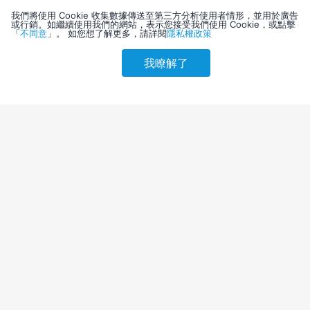
我們將使用 Cookie 收集數據傳送至第三方分析使用者情形，並用於廣告
或行銷。如繼續使用我們的網站，表示您接受我們使用 Cookie，或點擊
「
不同意
」。 如您想了解更多，請詳閱
隱私權政策
我瞭解了
請選擇其他入住日