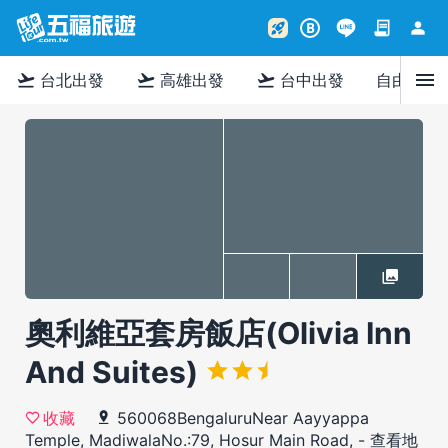
contract
person
rocket_launch
B
menu
flight_takeoff
flight_takeoff
flight_takeoff
台北出發
高雄出發
台中出發
自由行
奧利維亞套房飯店(Olivia Inn
And Suites)
560068BengaluruNear Aayyappa
收藏
Temple, MadiwalaNo.:79, Hosur Main Road,
-
查看地