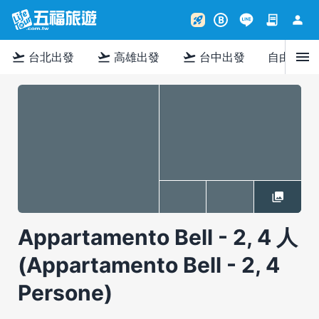
contract
person
rocket_launch
B
menu
flight_takeoff
flight_takeoff
flight_takeoff
台北出發
高雄出發
台中出發
自由行
Appartamento Bell - 2, 4 人
(Appartamento Bell - 2, 4
Persone)