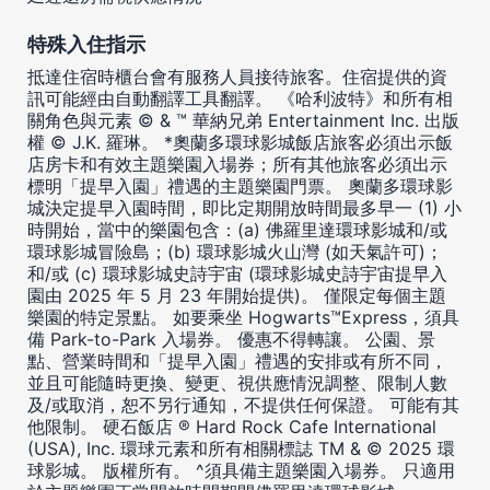
特殊入住指示
抵達住宿時櫃台會有服務人員接待旅客。住宿提供的資
訊可能經由自動翻譯工具翻譯。 《哈利波特》和所有相
關角色與元素 © & ™ 華納兄弟 Entertainment Inc. 出版
權 © J.K. 羅琳。 *奧蘭多環球影城飯店旅客必須出示飯
店房卡和有效主題樂園入場券；所有其他旅客必須出示
標明「提早入園」禮遇的主題樂園門票。 奧蘭多環球影
城決定提早入園時間，即比定期開放時間最多早一 (1) 小
時開始，當中的樂園包含：(a) 佛羅里達環球影城和/或
環球影城冒險島；(b) 環球影城火山灣 (如天氣許可)；
和/或 (c) 環球影城史詩宇宙 (環球影城史詩宇宙提早入
園由 2025 年 5 月 23 年開始提供)。 僅限定每個主題
樂園的特定景點。 如要乘坐 Hogwarts™Express，須具
備 Park-to-Park 入場券。 優惠不得轉讓。 公園、景
點、營業時間和「提早入園」禮遇的安排或有所不同，
並且可能隨時更換、變更、視供應情況調整、限制人數
及/或取消，恕不另行通知，不提供任何保證。 可能有其
他限制。 硬石飯店 ® Hard Rock Cafe International
(USA), Inc. 環球元素和所有相關標誌 TM & © 2025 環
球影城。 版權所有。 ^須具備主題樂園入場券。 只適用