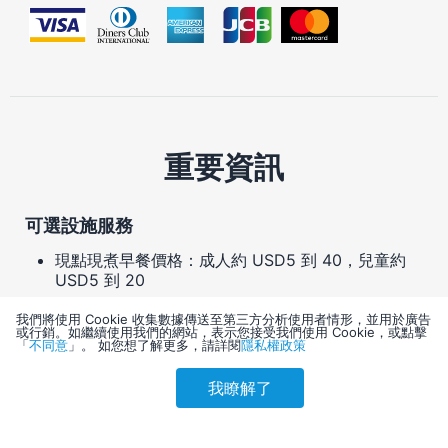
重要資訊
可選設施服務
現點現煮早餐價格：成人約 USD5 到 40，兒童約
USD5 到 20
自助停車費用：每晚 USD36 (自由進出)
我們將使用 Cookie 收集數據傳送至第三方分析使用者情形，並用於廣告
或行銷。如繼續使用我們的網站，表示您接受我們使用 Cookie，或點擊
「
不同意
」。 如您想了解更多，請詳閱
隱私權政策
代客停車費用：每晚 USD45
寵物費：每間住宿每次入住 USD150
我瞭解了
參考售價(含稅)
會員訂購
訪客訂購
刷卡優惠
47,454
服務性動物免付費