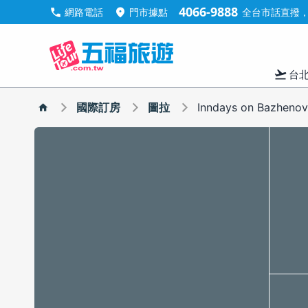
4066-9888
call
location_on
網路電話
門市據點
全台市話直撥，手
flight_takeoff
台
國際訂房
圖拉
Inndays on Bazhen