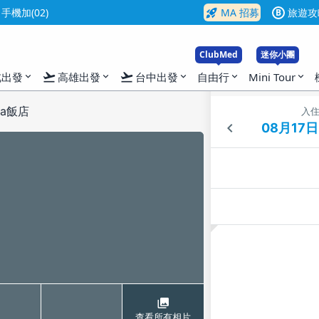
rocket_launch
機加(02)
MA 招募
旅遊攻
B
ClubMed
迷你小團
flight_takeoff
flight_takeoff
北出發
高雄出發
台中出發
自由行
Mini Tour
expand_more
expand_more
expand_more
expand_more
expand_more
ova飯店
入
查看所有相片