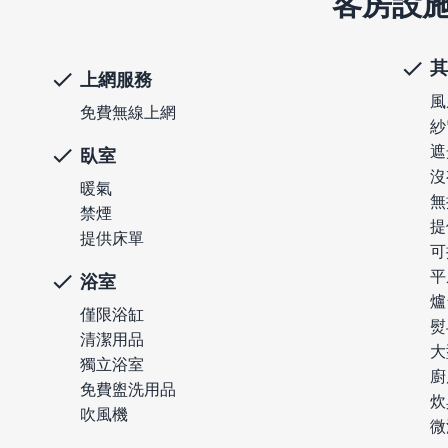
客房設
其
上網服務
風
免費無線上網
紗
遮
臥室
沒
暖氣
無
禁煙
提
提供床單
可
平
浴室
爐
僅限浴缸
熨
清潔用品
大
獨立浴室
廚
免費盥洗用品
炊
吹風機
微