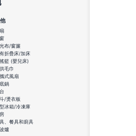
施
他
扇
窗
光布/窗簾
有折疊床/加床
搖籃 (嬰兒床)
供毛巾
攜式風扇
底鍋
台
斗/燙衣板
型冰箱/冷凍庫
房
具、餐具和廚具
波爐