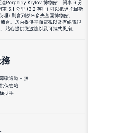
phiriy Krylov 博物館，開車 6 分
.1 公里 (3.2 英哩) 可以抵達托爾斯
3 英哩) 則會到傑米多夫墓園博物館。
及爐台。房內提供平面電視以及有線電視
線。貼心提供微波爐以及可攜式風扇。
服務
障礙通道 – 無
供保管箱
梯扶手