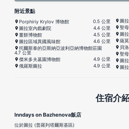
附近景點
圖拉
0.5 公里
Porphiriy Krylov 博物館
聖母
4.4 公里
圖拉室內戲劇院
圖拉
4.5 公里
薑餅博物館
薩莫
4.6 公里
圖拉區域異國風味館
貝洛
托爾斯泰的亞斯納亞波利亞納博物館莊園
4.7 公里
聖母
4.9 公里
傑米多夫墓園博物館
圖拉
4.9 公里
俄羅斯圖拉
圖拉
住宿介
Inndays on Bazhenova飯店
位於圖拉 (普羅列塔爾斯基區)