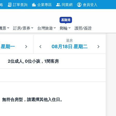
account_circle
contract
location_city
group
略
訂單查詢
企業專區
同業網
會員登入
基隆港
機票
訂房/票券
台灣旅遊
郵輪
護照/簽證
expand_more
expand_more
expand_more
expand_more
住
退房
2位成人, 0位小孩，1間客房
無符合房型，請選擇其他入住日。