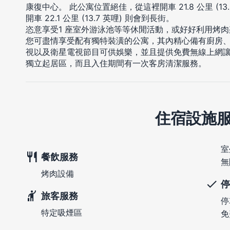
康復中心。 此公寓位置絕佳，從這裡開車 21.8 公里 (1
開車 22.1 公里 (13.7 英哩) 則會到長街。
恣意享受1 座室外游泳池等等休閒活動，或好好利用烤
您可盡情享受配有獨特裝潢的公寓，其內精心備有廚房、電
視以及衛星電視節目可供娛樂，並且提供免費無線上網
獨立起居區，而且入住期間有一次客房清潔服務。
住宿設施
室
餐飲服務
無
烤肉設備
停
旅客服務
停
特定吸煙區
免