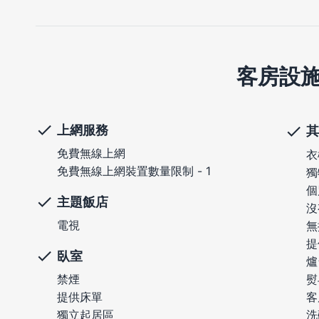
客房設
上網服務
其
免費無線上網
衣
免費無線上網裝置數量限制 - 1
獨
個
主題飯店
沒
電視
無
提
臥室
爐
熨
禁煙
客
提供床單
洗
獨立起居區