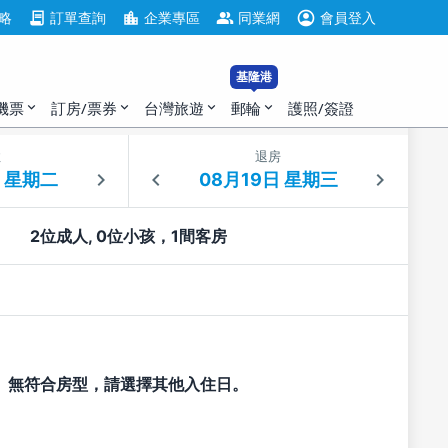
account_circle
contract
location_city
group
略
訂單查詢
企業專區
同業網
會員登入
基隆港
機票
訂房/票券
台灣旅遊
郵輪
護照/簽證
expand_more
expand_more
expand_more
expand_more
住
退房
2位成人, 0位小孩，1間客房
無符合房型，請選擇其他入住日。