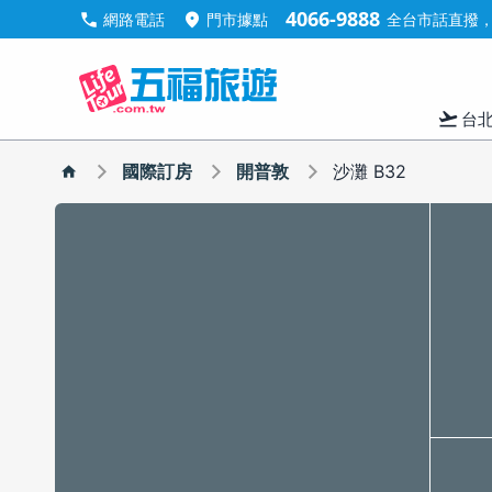
4066-9888
call
location_on
網路電話
門市據點
全台市話直撥，手
flight_takeoff
台
國際訂房
開普敦
沙灘 B32