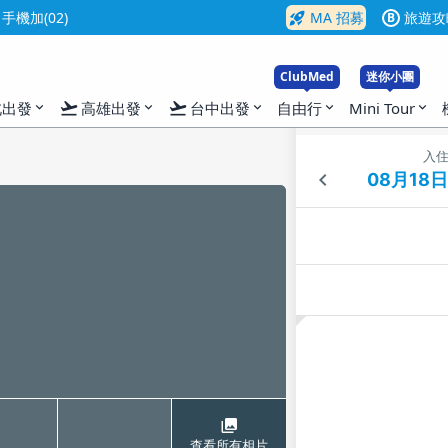
rocket_launch
機加(02)
MA 招募
旅遊攻
B
ClubMed
迷你小團
flight_takeoff
flight_takeoff
北出發
高雄出發
台中出發
自由行
Mini Tour
expand_more
expand_more
expand_more
expand_more
expand_more
入
查看所有相片