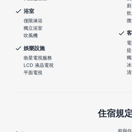
廚
浴室
炊
微
僅限淋浴
獨立浴室
客
吹風機
電
娛樂設施
提
獨
衛星電視服務
冰
LCD 液晶電視
清
平面電視
住宿規
前與住