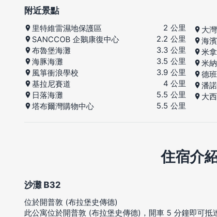
附近景點
2 公里
里特維雷濕地保護區
大灣
2.2 公里
SANCCOB 企鵝康復中心
海濱
3.3 公里
布魯堡海灘
米拿
3.5 公里
海豚海灘
米納
3.9 公里
風箏衝浪學校
德班
4 公里
基拉尼賽道
潘諾
5.5 公里
日落海灘
大西
5.5 公里
塔布爾灣購物中心
住宿介
沙灘 B32
位於開普敦 (布拉堡史傳德)
此公寓位於開普敦 (布拉堡史傳德)，開車 5 分鐘即可抵