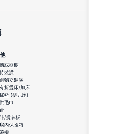
施
他
櫃或壁櫥
特裝潢
別獨立裝潢
有折疊床/加床
搖籃 (嬰兒床)
供毛巾
台
斗/燙衣板
房內保險箱
碗機