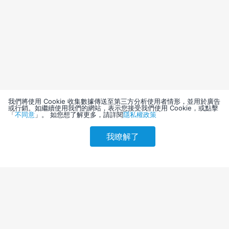
我們將使用 Cookie 收集數據傳送至第三方分析使用者情形，並用於廣告
或行銷。如繼續使用我們的網站，表示您接受我們使用 Cookie，或點擊
「
不同意
」。 如您想了解更多，請詳閱
隱私權政策
我瞭解了
請選擇其他入住日