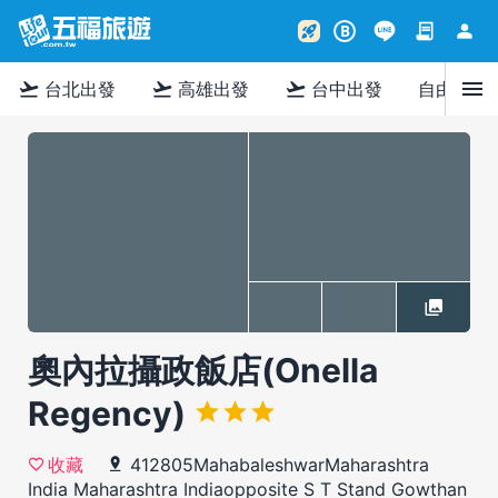
contract
person
rocket_launch
B
menu
flight_takeoff
flight_takeoff
flight_takeoff
台北出發
高雄出發
台中出發
自由行
奧內拉攝政飯店(Onella
Regency)
412805MahabaleshwarMaharashtra
收藏
India Maharashtra Indiaopposite S T Stand Gowthan