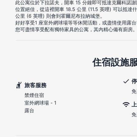
此公寓位於下拉諾夫，開車 15 分鐘即可抵達克爾科諾
位置絕佳，從這裡開車 18.5 公里 (11.5 英哩) 可以
公里 (6 英哩) 則會到霍爾尼布拉納城堡。
好好享受1 座室外網球場等等休閒活動，或盡情使用露
您可盡情享受配有獨特家具的公寓，其內精心備有廚房
住宿設施
停
旅客服務
免
禁煙住宿
室外網球場 - 1
上
露台
免