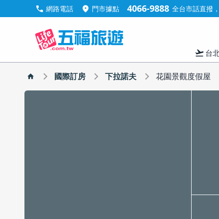
4066-9888
call
location_on
網路電話
門市據點
全台市話直撥，手
flight_takeoff
台
國際訂房
下拉諾夫
花園景觀度假屋