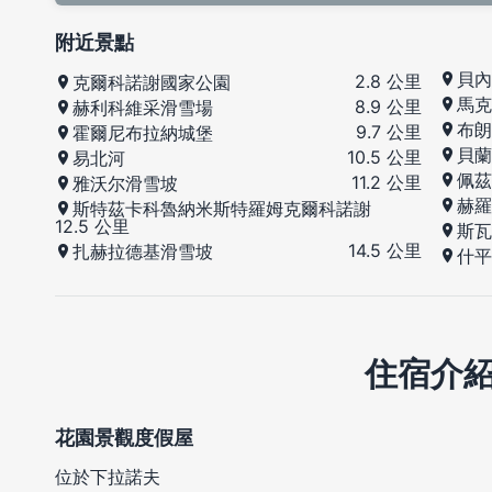
附近景點
貝內
2.8 公里
克爾科諾謝國家公園
馬克
8.9 公里
赫利科維采滑雪場
布朗
9.7 公里
霍爾尼布拉納城堡
貝蘭
10.5 公里
易北河
佩茲
11.2 公里
雅沃尔滑雪坡
赫羅
斯特茲卡科魯納米斯特羅姆克爾科諾謝
12.5 公里
斯瓦
14.5 公里
扎赫拉德基滑雪坡
什平
住宿介
花園景觀度假屋
位於下拉諾夫