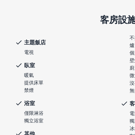
客房設
不
主題飯店
爐
電視
個
壁
臥室
廚
暖氣
微
提供床單
沒
禁煙
無
浴室
客
僅限淋浴
電
獨立浴室
獨
冰
其他