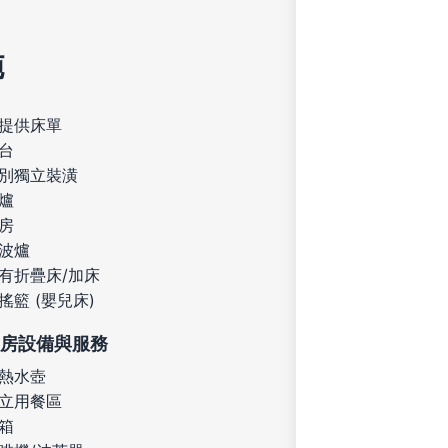
施
提供床單
台
別獨立裝潢
爐
房
波爐
有折疊床/加床
搖籃 (嬰兒床)
房設備與服務
熱水壺
立用餐區
箱