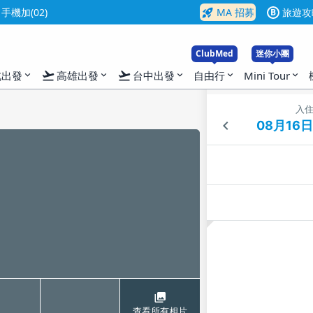
rocket_launch
機加(02)
MA 招募
旅遊攻
B
ClubMed
迷你小團
flight_takeoff
flight_takeoff
北出發
高雄出發
台中出發
自由行
Mini Tour
expand_more
expand_more
expand_more
expand_more
expand_more
入
查看所有相片