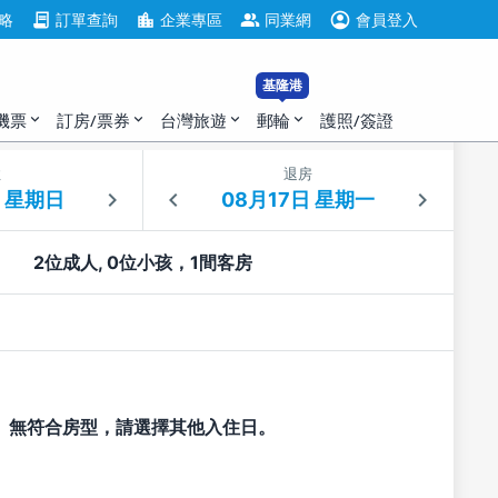
account_circle
contract
location_city
group
略
訂單查詢
企業專區
同業網
會員登入
基隆港
機票
訂房/票券
台灣旅遊
郵輪
護照/簽證
expand_more
expand_more
expand_more
expand_more
住
退房
2位成人, 0位小孩，1間客房
無符合房型，請選擇其他入住日。