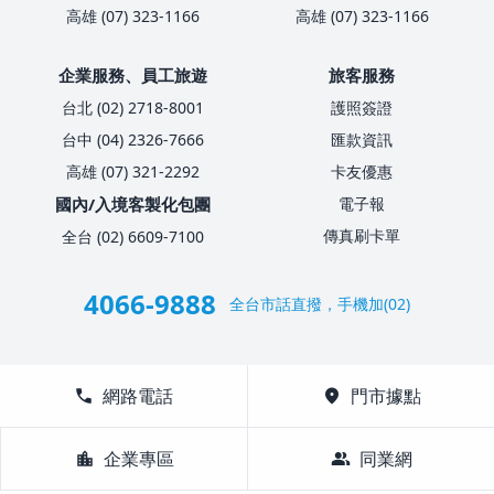
高雄 (07) 323-1166
高雄 (07) 323-1166
企業服務、員工旅遊
旅客服務
台北 (02) 2718-8001
護照簽證
台中 (04) 2326-7666
匯款資訊
高雄 (07) 321-2292
卡友優惠
國內/入境客製化包團
電子報
傳真刷卡單
全台 (02) 6609-7100
4066-9888
全台市話直撥，手機加(02)
call
網路電話
location_on
門市據點
location_city
企業專區
group
同業網