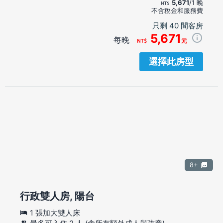
5,671
/1 晚
不含稅金和服務費
只剩 40 間客房
5,671
每晚
元
選擇此房型
8+
行政雙人房, 陽台
1 張加大雙人床