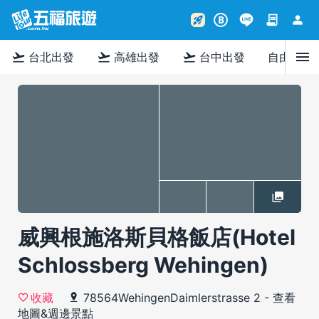
contract
person
rocket_launch
B
menu
flight_takeoff
flight_takeoff
flight_takeoff
台北出發
高雄出發
台中出發
自由行
威興根施洛斯貝格飯店(Hotel
Schlossberg Wehingen)
78564WehingenDaimlerstrasse 2
-
查看
收藏
地圖&週邊景點