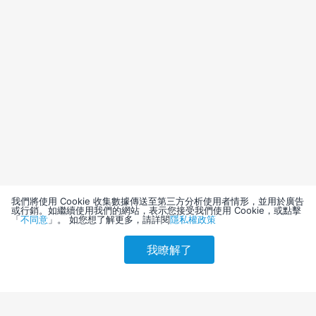
我們將使用 Cookie 收集數據傳送至第三方分析使用者情形，並用於廣告
或行銷。如繼續使用我們的網站，表示您接受我們使用 Cookie，或點擊
「
不同意
」。 如您想了解更多，請詳閱
隱私權政策
我瞭解了
請選擇其他入住日