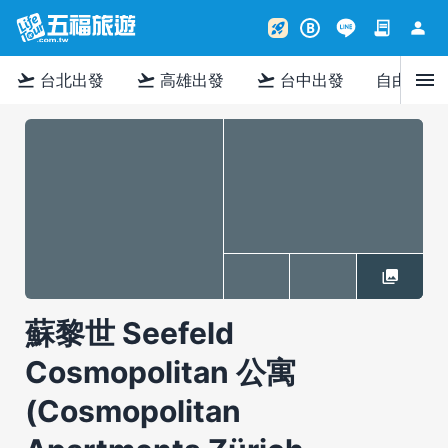
contract
person
rocket_launch
B
menu
flight_takeoff
flight_takeoff
flight_takeoff
台北出發
高雄出發
台中出發
自由行
蘇黎世 Seefeld
Cosmopolitan 公寓
(Cosmopolitan