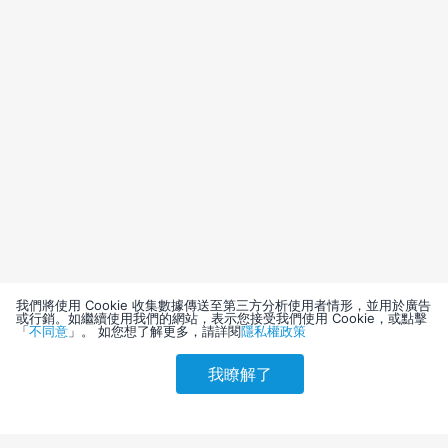
我們將使用 Cookie 收集數據傳送至第三方分析使用者情形，並用於廣告
或行銷。如繼續使用我們的網站，表示您接受我們使用 Cookie，或點擊
「
不同意
」。 如您想了解更多，請詳閱
隱私權政策
我瞭解了
請選擇其他入住日