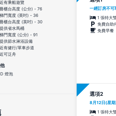
近有乘船遊覽
一經訂房不可
冊櫃台高度 (公分) - 76
梯門寬度 (英吋) - 36
1 張特大
冊櫃台高度 (英吋) - 30
免費自助
提供省水馬桶
免費早餐
梯門寬度 (公分) - 91
提供節水淋浴設備
近有健行/單車步道
近可泛舟
他
ED 燈泡
選項
8月12日(星
施
1 張特大