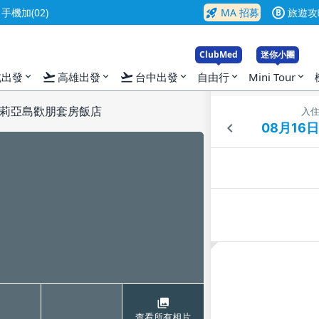
rocket_launch
機加(02)
MA 招募
旅遊攻
B
ClubMed
迷你小團
flight_takeoff
flight_takeoff
北出發
高雄出發
台中出發
自由行
Mini Tour
expand_more
expand_more
expand_more
expand_more
expand_more
莉亞島歡朋套房飯店
入
查看所有相片