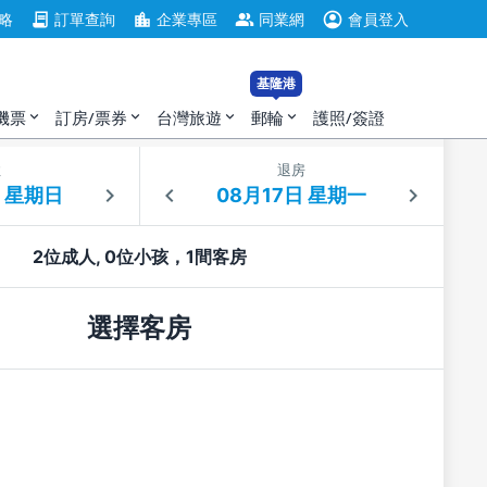
account_circle
contract
location_city
group
略
訂單查詢
企業專區
同業網
會員登入
基隆港
機票
訂房/票券
台灣旅遊
郵輪
護照/簽證
expand_more
expand_more
expand_more
expand_more
住
退房
2位成人, 0位小孩，1間客房
選擇客房