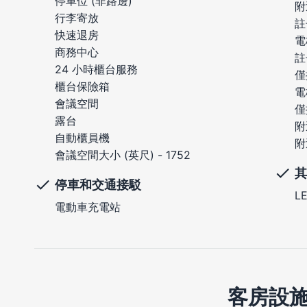
停車位 (非路邊)
附
行李寄放
註
快速退房
電
商務中心
註
24 小時櫃台服務
僅
櫃台保險箱
電
會議空間
僅
露台
附
自動櫃員機
附
會議空間大小 (英尺) - 1752
其
停車和交通接駁
L
電動車充電站
客房設