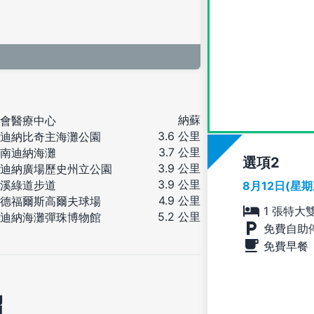
納蘇
會醫療中心
3.6 公里
迪納比奇主海灘公園
3.7 公里
南迪納海灘
選項
3.9 公里
迪納廣場歷史州立公園
3.9 公里
溪綠道步道
8月12日(星
4.9 公里
德福爾斯高爾夫球場
1 張特大
5.2 公里
迪納海灘彈珠博物館
免費自助
免費早餐
紹