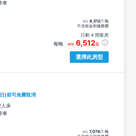
停車
6,512
/1 晚
不含稅金和服務費
只剩 4 間客房
6,512
每晚
元
選擇此房型
期日)前可免費取消
雙人床
停車
7,078
/1 晚