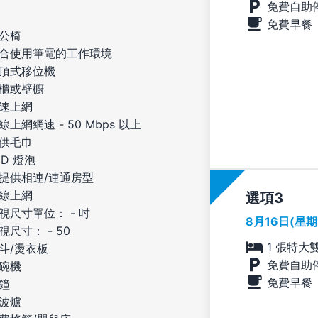
免費自助
免費早餐
公椅
合使用筆電的工作環境
頂式移位機
櫃或壁櫥
速上網
線上網網速 - 50 Mbps 以上
供毛巾
ED 燈泡
提供相連/連通房型
線上網
選項
視尺寸單位： - 吋
8月16日(星
視尺寸： - 50
1 張特大
斗/燙衣板
免費自助
碗機
免費早餐
鐘
波爐