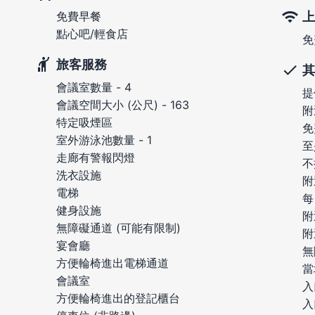
上
免費早餐
點心吧/輕食店
免
旅客服務
其
會議室數量 - 4
提
會議空間大小 (公尺) - 163
附
特定吸煙區
免
室外游泳池數量 - 1
至
走廊有警報閃燈
不
洗衣設施
附
電梯
每
健身設施
附
無障礙通道 (可能有限制)
附
宴會廳
無
方便輪椅進出電梯通道
當
會議室
入
方便輪椅進出的登記櫃台
入