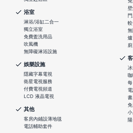
免
壁
浴室
門
淋浴/浴缸二合一
較
獨立浴室
無
免費盥洗用品
爐
吹風機
廚
無障礙淋浴設施
客
娛樂設施
冰
隱藏字幕電視
咖
衛星電視服務
每
付費電視頻道
電
LCD 液晶電視
書
免
其他
小
客房內鋪設薄地毯
陽
電話輔助套件