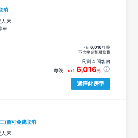
取消
雙人床
停車
6,016
/1 晚
不含稅金和服務費
只剩 4 間客房
6,016
每晚
元
選擇此房型
期三)前可免費取消
雙人床