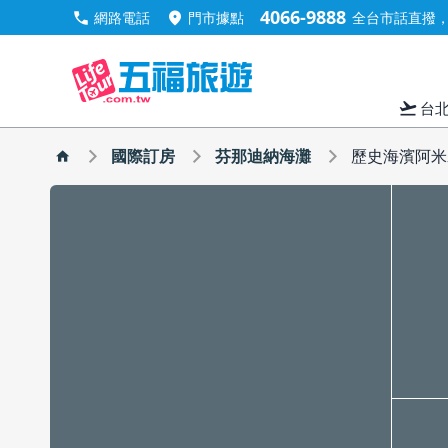
4066-9888
call
location_on
網路電話
門市據點
全台市話直撥，手
flight_takeoff
台
國際訂房
芬那迪納海灘
歷史海濱阿米