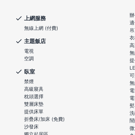
辦
上網服務
適
無線上網 (付費)
吊
衣
主題飯店
高
電視
無
空調
提
L
臥室
可
禁煙
無
高級寢具
電
枕頭選擇
電
雙層床墊
熨
提供床單
洗
折疊床/加床 (免費)
鬧
沙發床
微
獨立起居區