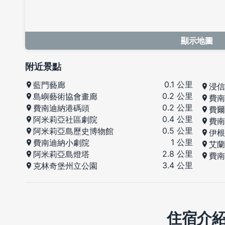
顯示地圖
附近景點
0.1 公里
藍門藝廊
浸信
0.2 公里
島嶼藝術協會畫廊
費南
0.2 公里
費南迪納港碼頭
費爾
0.4 公里
阿米莉亞社區劇院
費南
0.5 公里
阿米莉亞島歷史博物館
伊根
1 公里
費南迪納小劇院
艾蘭
2.8 公里
阿米莉亞島燈塔
費南
3.4 公里
克林奇堡州立公園
住宿介