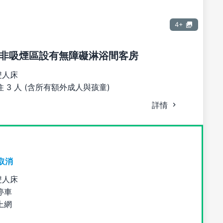
4+
非吸煙區設有無障礙淋浴間客房
雙人床
 3 人 (含所有額外成人與孩童)
詳情
取消
雙人床
停車
上網