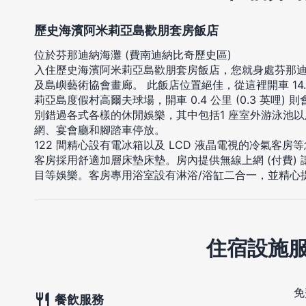
歷史海濱阿米莉亞島歡朋套房飯店
位於芬那迪納海灘 (費南迪納比奇歷史區)
入住歷史海濱阿米莉亞島歡朋套房飯店，您就身處芬那
及島嶼藝術協會畫廊。 此飯店位置絕佳，從這裡開車 14.8 
莉亞島度假村高爾夫球場，開車 0.4 公里 (0.3 英哩)
別錯過各式各樣的休閒娛樂，其中包括1 座室外游泳池
網、宴會廳和腳踏車停放。
122 間精心設有電冰箱以及 LCD 液晶電視的冷氣客
客房採用舒適加層床墊床墊。房內提供無線上網 (付費)
目等娛樂。客房專用浴室設有淋浴/浴缸二合一，並精心
住宿設施
免
餐飲服務