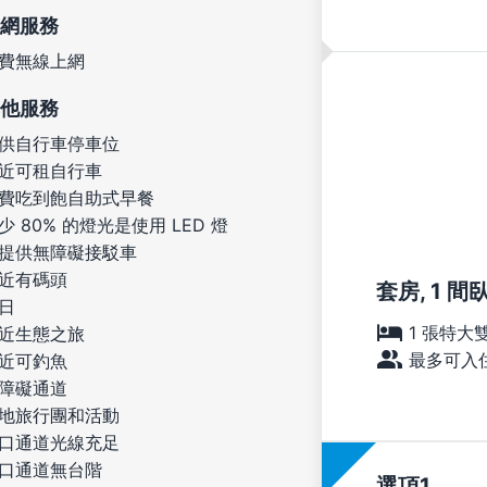
網服務
費無線上網
他服務
供自行車停車位
近可租自行車
費吃到飽自助式早餐
少 80% 的燈光是使用 LED 燈
提供無障礙接駁車
近有碼頭
套房, 1 間臥
日
1 張特大
近生態之旅
最多可入住
近可釣魚
障礙通道
地旅行團和活動
口通道光線充足
口通道無台階
選項