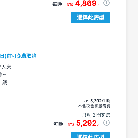
4,869
每晚
元
選擇此房型
期日)前可免費取消
雙人床
停車
上網
5,292
/1 晚
不含稅金和服務費
只剩 2 間客房
5,292
每晚
元
選擇此房型