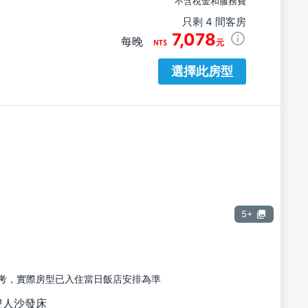
不含稅金和服務費
只剩 4 間客房
7,078
每晚
元
選擇此房型
5+
考，實際房型已入住當日飯店安排為準
雙人沙發床