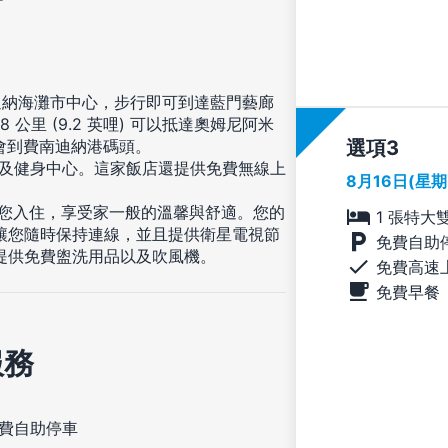
迪納海灘市中心，步行即可到達藍門藝廊
公里 (9.2 英哩) 可以抵達奧姆尼阿米
選項
 則會到費南迪納港碼頭。
以及健身中心。這家飯店還提供免費無線上
8月16日(星
房等您入住，享受家一般的溫馨與舒適。您的
1 張特大
 讓您隨時保持連線，並且提供衛星電視節
免費自助
提供免費盥洗用品以及吹風機。
免費高速
免費早餐
服務
費自助停車