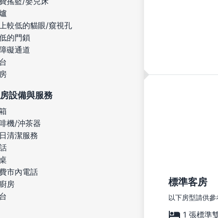
費搖籃/嬰兒床
爐
上較低的貓眼/窺視孔
低的門鎖
障礙通道
台
房
房設備與服務
箱
啡機/沖茶器
日清潔服務
話
桌
費市內電話
標準客房
廚房
台
以下房型請供參
1 張標準