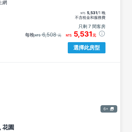
上網
5,531
/1 晚
不含稅金和服務費
只剩 7 間客房
5,531
6,508
每晚
元
元
選擇此房型
6+
 花園