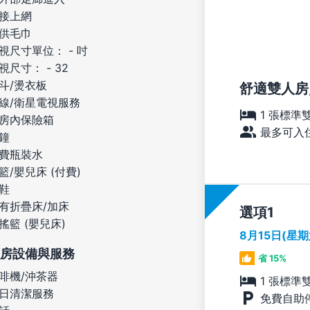
接上網
供毛巾
視尺寸單位： - 吋
視尺寸： - 32
斗/燙衣板
舒適雙人房,
線/衛星電視服務
1 張標準
房內保險箱
最多可入住
鐘
費瓶裝水
籃/嬰兒床 (付費)
鞋
有折疊床/加床
選項
搖籃 (嬰兒床)
8月15日(星
房設備與服務
省 15%
啡機/沖茶器
1 張標準
日清潔服務
免費自助