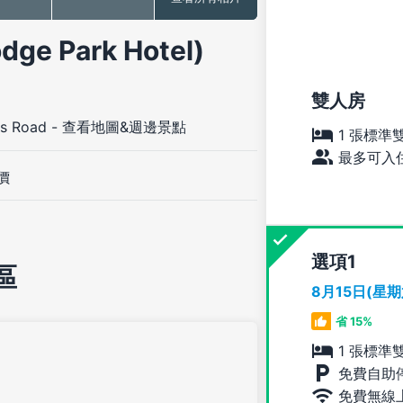
 Park Hotel)
雙人房
s Road
-
查看地圖&週邊景點
1 張標準
最多可入住
價
選項
區
8月15日(星
省 15%
1 張標準
免費自助
免費無線