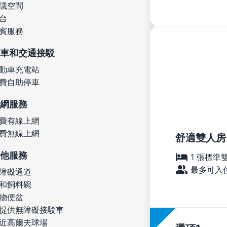
議空間
台
賓服務
車和交通接駁
動車充電站
費自助停車
網服務
費有線上網
費無線上網
舒適雙人房
他服務
1 張標準
最多可入住
障礙通道
和飼料碗
物便盆
提供無障礙接駁車
近高爾夫球場