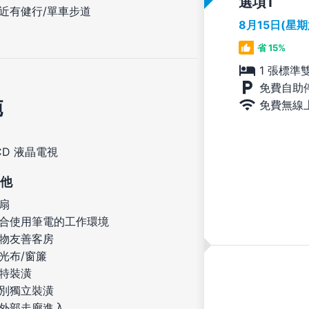
選項
近有健行/單車步道
8月15日(星
省 15%
1 張標準
免費自助
施
免費無線
CD 液晶電視
他
扇
合使用筆電的工作環境
物友善客房
光布/窗簾
特裝潢
別獨立裝潢
外部走廊進入