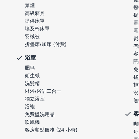
禁煙
撥
高級寢具
提
提供床單
電
埃及棉床單
電
羽絨被
熨
折疊床/加床 (付費)
有
客
浴室
鬧
肥皂
免
衛生紙
搖
洗髮精
拖
淋浴/浴缸二合一
沒
獨立浴室
無
浴袍
客
免費盥洗用品
吹風機
咖
客房餐點服務 (24 小時)
每