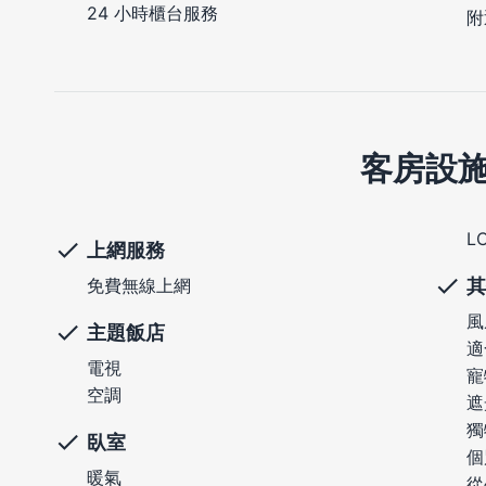
24 小時櫃台服務
附
客房設
L
上網服務
其
免費無線上網
風
主題飯店
適
電視
寵
空調
遮
獨
臥室
個
暖氣
從