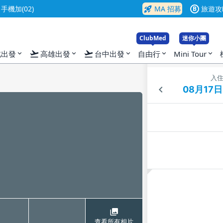
rocket_launch
機加(02)
MA 招募
旅遊攻
B
ClubMed
迷你小團
flight_takeoff
flight_takeoff
北出發
高雄出發
台中出發
自由行
Mini Tour
expand_more
expand_more
expand_more
expand_more
expand_more
入
查看所有相片