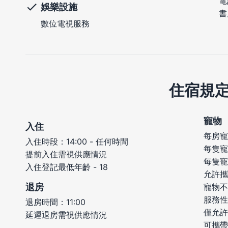
電
娛樂設施
書
數位電視服務
住宿規
寵物
入住
每房寵
入住時段：14:00 - 任何時間
每隻寵
提前入住需視供應情況
每隻寵
入住登記最低年齡 - 18
允許攜
退房
寵物不
服務性
退房時間：11:00
僅允許
延遲退房需視供應情況
可攜帶