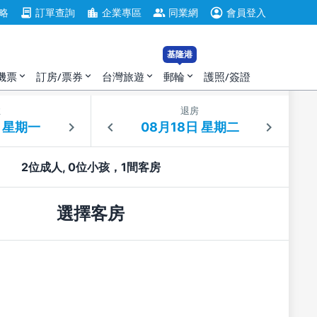
account_circle
contract
location_city
group
略
訂單查詢
企業專區
同業網
會員登入
基隆港
機票
訂房/票券
台灣旅遊
郵輪
護照/簽證
expand_more
expand_more
expand_more
expand_more
住
退房
2位成人, 0位小孩，1間客房
選擇客房