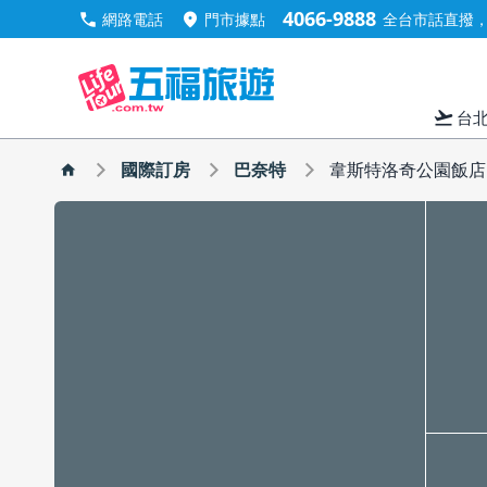
4066-9888
call
location_on
網路電話
門市據點
全台市話直撥，手
flight_takeoff
台
國際訂房
巴奈特
韋斯特洛奇公園飯店