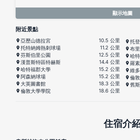
顯示地圖
附近景點
10.5 公里
亞歷山德拉宮
托登
11.2 公里
托特納姆熱刺球場
布里
12.5 公里
芬斯伯里公園
哈特
14.4 公里
漢普斯特區特赫斯
羅素
15.2 公里
哈特福郡大學
維多
15.2 公里
阿森納球場
倫敦
18.3 公里
大英圖書館
舊斯
18.6 公里
倫敦大學學院
住宿介