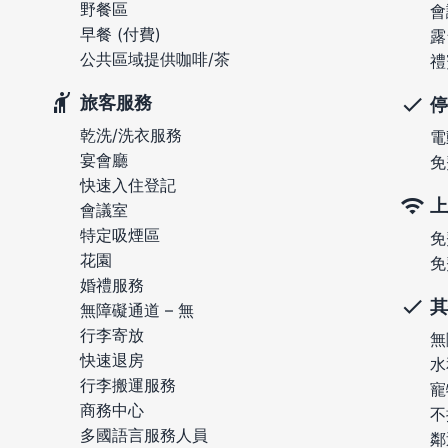
野餐區
會
早餐 (付費)
露
公共區域提供咖啡/茶
禮
旅客服務
停
乾洗/洗衣服務
電
宴會廳
免
快速入住登記
上
會議室
特定吸煙區
免
花園
免
婚禮服務
其
無障礙通道 – 無
行李寄放
無
快速退房
水
行李搬運服務
寵
商務中心
不
多國語言服務人員
鄰