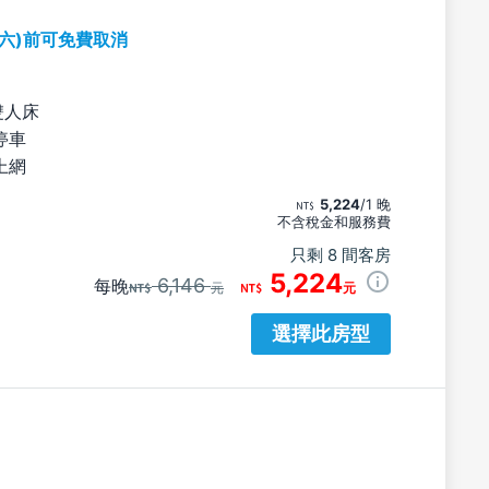
期六)前可免費取消
雙人床
停車
上網
5,224
/1 晚
不含稅金和服務費
只剩 8 間客房
5,224
6,146
每晚
元
元
選擇此房型