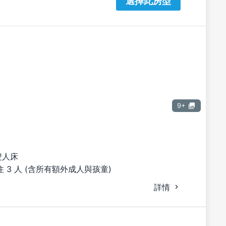
選擇此房型
9+
雙人床
 3 人 (含所有額外成人與孩童)
詳情