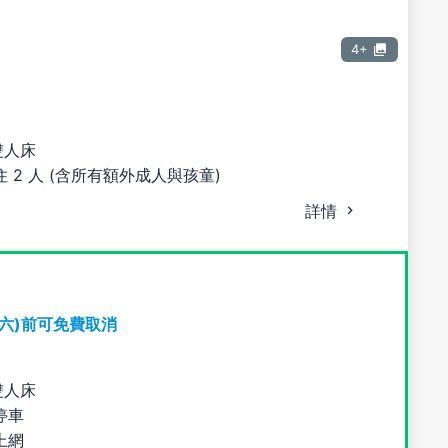
4+
雙人床
 2 人 (含所有額外成人與孩童)
詳情
期六)前可免費取消
雙人床
停車
上網