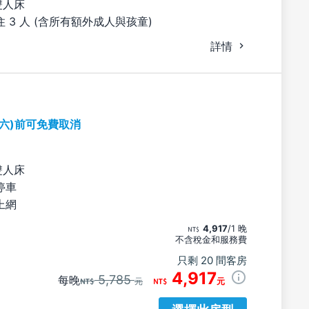
雙人床
 3 人 (含所有額外成人與孩童)
詳情
期六)前可免費取消
雙人床
停車
上網
4,917
/1 晚
不含稅金和服務費
只剩 20 間客房
4,917
5,785
每晚
元
元