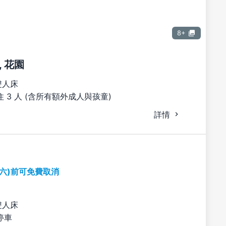
8+
 花園
雙人床
 3 人 (含所有額外成人與孩童)
詳情
期六)前可免費取消
雙人床
停車