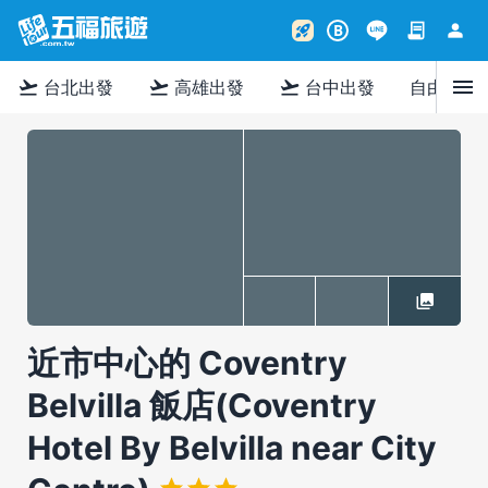
contract
person
rocket_launch
B
menu
flight_takeoff
flight_takeoff
flight_takeoff
台北出發
高雄出發
台中出發
自由行
近市中心的 Coventry
Belvilla 飯店(Coventry
Hotel By Belvilla near City