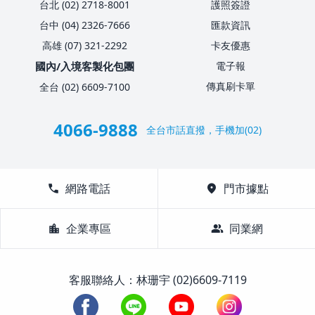
台北 (02) 2718-8001
護照簽證
台中 (04) 2326-7666
匯款資訊
高雄 (07) 321-2292
卡友優惠
國內/入境客製化包團
電子報
傳真刷卡單
全台 (02) 6609-7100
4066-9888
全台市話直撥，手機加(02)
call
網路電話
location_on
門市據點
location_city
企業專區
group
同業網
客服聯絡人：林珊宇 (02)6609-7119