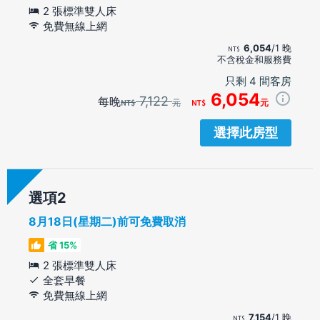
2 張標準雙人床
免費無線上網
6,054
/1 晚
不含稅金和服務費
只剩 4 間客房
6,054
7,122
每晚
元
元
選擇此房型
選項
8月18日(星期二)前可免費取消
省 15%
2 張標準雙人床
全套早餐
免費無線上網
7,154
/1 晚