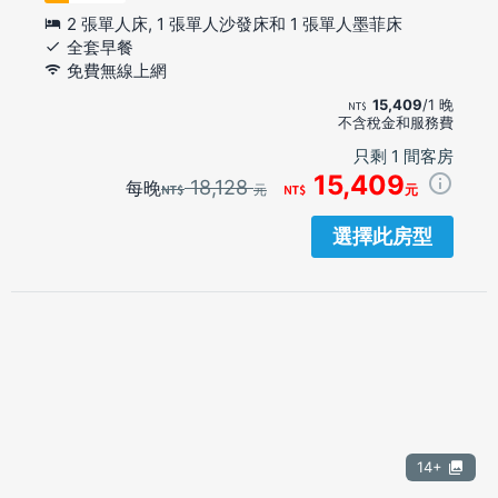
2 張單人床, 1 張單人沙發床和 1 張單人墨菲床
全套早餐
免費無線上網
15,409
/1 晚
不含稅金和服務費
只剩 1 間客房
15,409
18,128
每晚
元
元
選擇此房型
14+