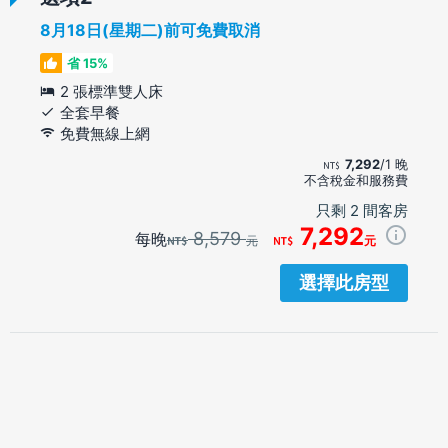
8月18日(星期二)前可免費取消
省 15%
2 張標準雙人床
全套早餐
免費無線上網
7,292
/1 晚
不含稅金和服務費
只剩 2 間客房
7,292
8,579
每晚
元
元
選擇此房型