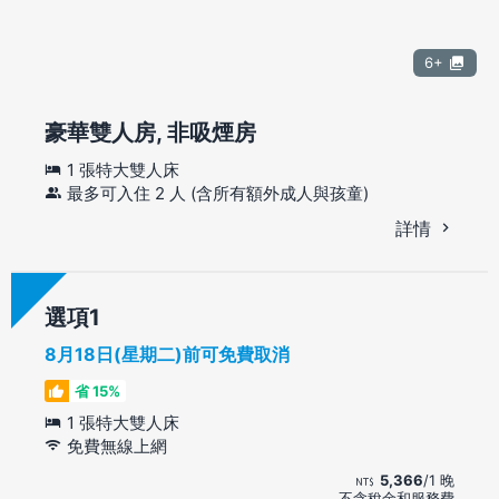
6+
豪華雙人房, 非吸煙房
1 張特大雙人床
最多可入住 2 人 (含所有額外成人與孩童)
詳情
選項
8月18日(星期二)前可免費取消
省 15%
1 張特大雙人床
免費無線上網
5,366
/1 晚
不含稅金和服務費