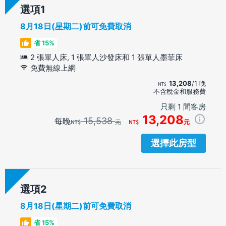
選項
8月18日(星期二)前可免費取消
省 15%
2 張單人床, 1 張單人沙發床和 1 張單人墨菲床
免費無線上網
13,208
/1 晚
不含稅金和服務費
只剩 1 間客房
13,208
15,538
每晚
元
元
選擇此房型
選項
8月18日(星期二)前可免費取消
省 15%