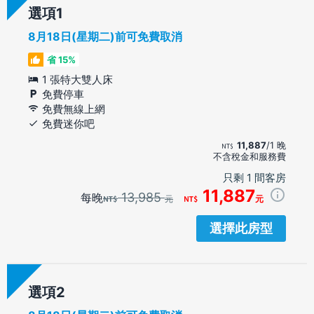
選項
8月18日(星期二)前可免費取消
省 15%
1 張特大雙人床
免費停車
免費無線上網
免費迷你吧
11,887
/1 晚
不含稅金和服務費
只剩 1 間客房
11,887
13,985
每晚
元
元
選擇此房型
選項