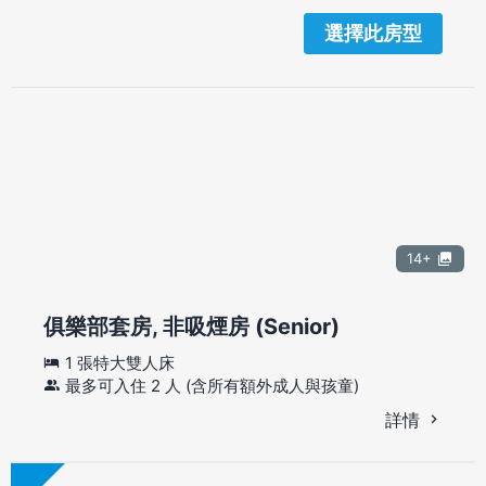
選擇此房型
14+
俱樂部套房, 非吸煙房 (Senior)
1 張特大雙人床
最多可入住 2 人 (含所有額外成人與孩童)
詳情