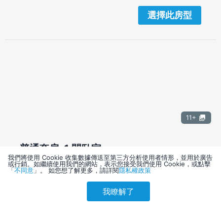
選擇此房型
11+
普通套房, 1 間臥室
我們將使用 Cookie 收集數據傳送至第三方分析使用者情形，並用於廣告
或行銷。如繼續使用我們的網站，表示您接受我們使用 Cookie，或點擊
2 張加大單人床
「
不同意
」。 如您想了解更多，請詳閱
隱私權政策
最多可入住 2 人 (含所有額外成人與孩童)
詳情
我瞭解了
參考售價(含稅)
會員訂購
訪客訂購
刷卡優惠
28,437