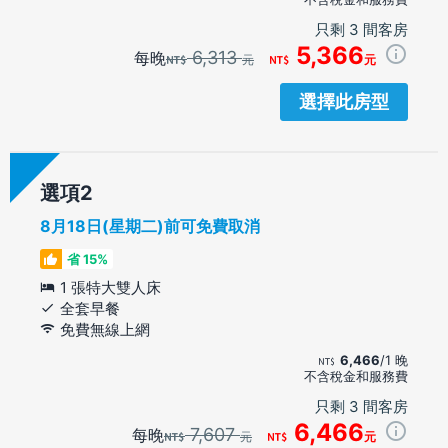
只剩 3 間客房
5,366
6,313
每晚
元
元
選擇此房型
選項
8月18日(星期二)前可免費取消
省 15%
1 張特大雙人床
全套早餐
免費無線上網
6,466
/1 晚
不含稅金和服務費
只剩 3 間客房
6,466
7,607
每晚
元
元