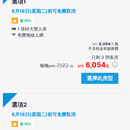
選項
8月18日(星期二)前可免費取消
省 15%
1 張特大雙人床
免費無線上網
6,054
/1 晚
不含稅金和服務費
只剩 3 間客房
6,054
7,122
每晚
元
元
選擇此房型
選項
8月18日(星期二)前可免費取消
省 15%