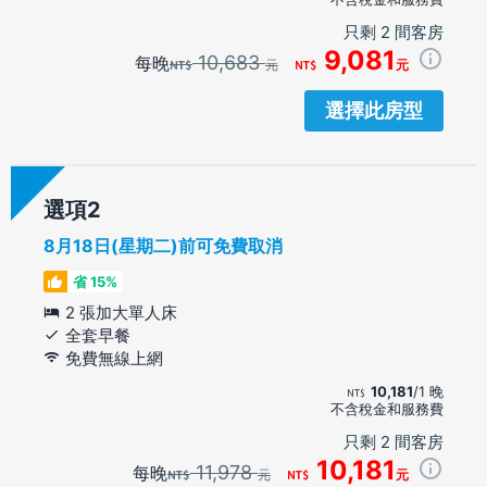
只剩 2 間客房
9,081
10,683
每晚
元
元
選擇此房型
選項
8月18日(星期二)前可免費取消
省 15%
2 張加大單人床
全套早餐
免費無線上網
10,181
/1 晚
不含稅金和服務費
只剩 2 間客房
10,181
11,978
每晚
元
元