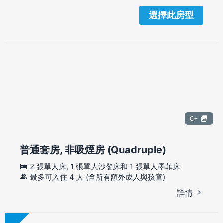
選擇此房型
6+
普通套房, 非吸煙房 (Quadruple)
2 張單人床, 1 張單人沙發床和 1 張單人墨菲床
最多可入住 4 人 (含所有額外成人與孩童)
詳情