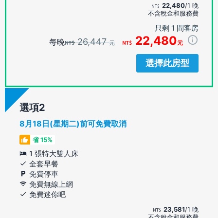
22,480
/1 晚
不含稅金和服務費
只剩 1 間客房
22,480
26,447
每晚
元
元
選擇此房型
選項
8月18日(星期二)前可免費取消
省 15%
1 張特大雙人床
全套早餐
免費停車
免費無線上網
免費迷你吧
23,581
/1 晚
不含稅金和服務費