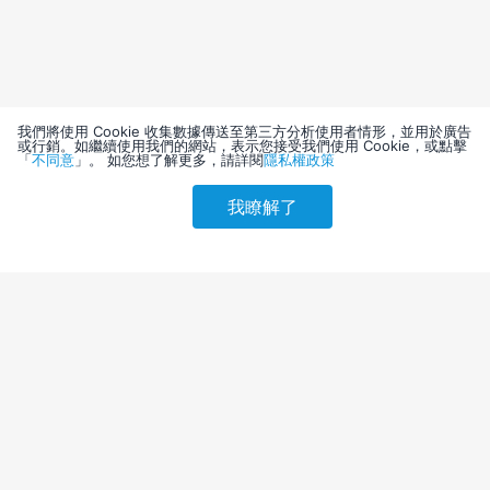
我們將使用 Cookie 收集數據傳送至第三方分析使用者情形，並用於廣告
或行銷。如繼續使用我們的網站，表示您接受我們使用 Cookie，或點擊
「
不同意
」。 如您想了解更多，請詳閱
隱私權政策
我瞭解了
請選擇其他入住日