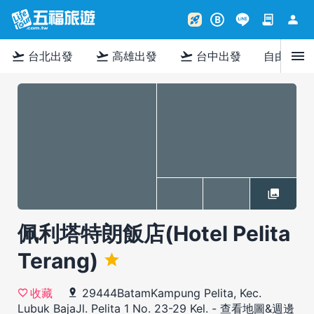
contract
person
rocket_launch
B
menu
flight_takeoff
flight_takeoff
flight_takeoff
台北出發
高雄出發
台中出發
自由行
佩利塔特朗飯店(Hotel Pelita
Terang)
29444BatamKampung Pelita, Kec.
收藏
Lubuk BajaJl. Pelita 1 No. 23-29 Kel.
-
查看地圖&週邊