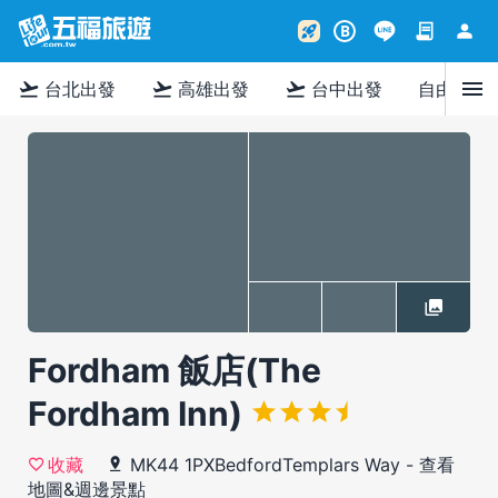
contract
person
rocket_launch
B
menu
flight_takeoff
flight_takeoff
flight_takeoff
台北出發
高雄出發
台中出發
自由行
Fordham 飯店(The
Fordham Inn)
MK44 1PXBedfordTemplars Way
-
查看
收藏
地圖&週邊景點