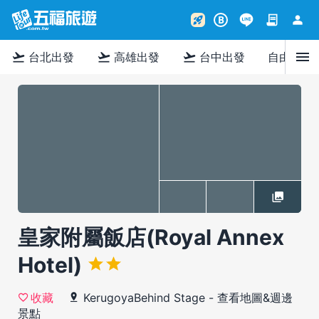
contract
person
rocket_launch
B
menu
flight_takeoff
flight_takeoff
flight_takeoff
台北出發
高雄出發
台中出發
自由行
皇家附屬飯店(Royal Annex
Hotel)
KerugoyaBehind Stage
-
查看地圖&週邊
收藏
景點