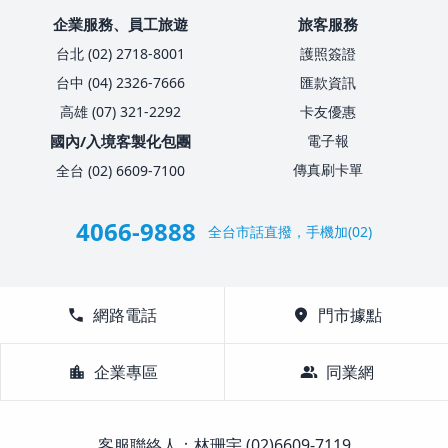
企業服務、員工旅遊
旅客服務
台北 (02) 2718-8001
護照簽證
台中 (04) 2326-7666
匯款資訊
高雄 (07) 321-2292
卡友優惠
國內/入境客製化包團
電子報
傳真刷卡單
全台 (02) 6609-7100
4066-9888
全台市話直撥，手機加(02)
call
網路電話
location_on
門市據點
location_city
企業專區
group
同業網
客服聯絡人：林珊宇 (02)6609-7119