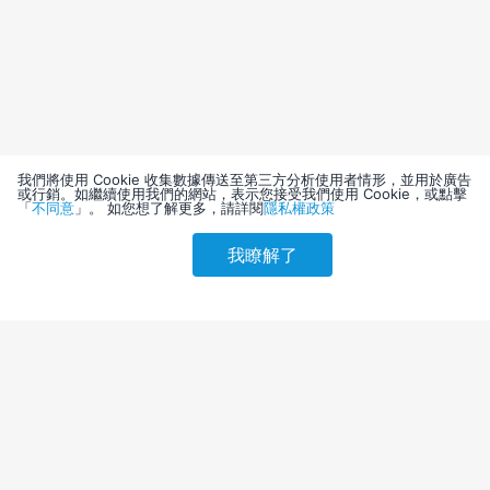
我們將使用 Cookie 收集數據傳送至第三方分析使用者情形，並用於廣告
或行銷。如繼續使用我們的網站，表示您接受我們使用 Cookie，或點擊
「
不同意
」。 如您想了解更多，請詳閱
隱私權政策
我瞭解了
請選擇其他入住日