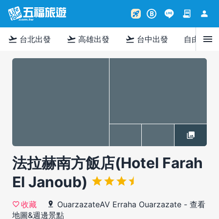
contract
person
rocket_launch
B
menu
flight_takeoff
flight_takeoff
flight_takeoff
台北出發
高雄出發
台中出發
自由行
法拉赫南方飯店(Hotel Farah
El Janoub)
OuarzazateAV Erraha Ouarzazate
-
查看
收藏
地圖&週邊景點