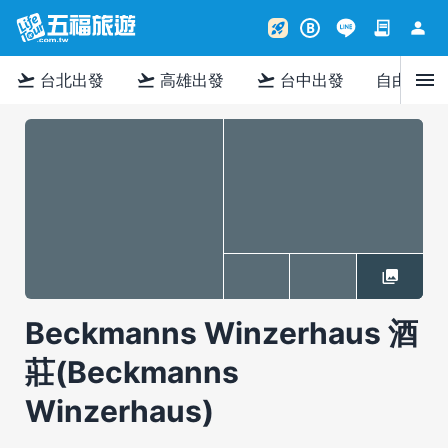
contract
person
rocket_launch
B
menu
flight_takeoff
flight_takeoff
flight_takeoff
台北出發
高雄出發
台中出發
自由行
Beckmanns Winzerhaus 酒
莊(Beckmanns
Winzerhaus)