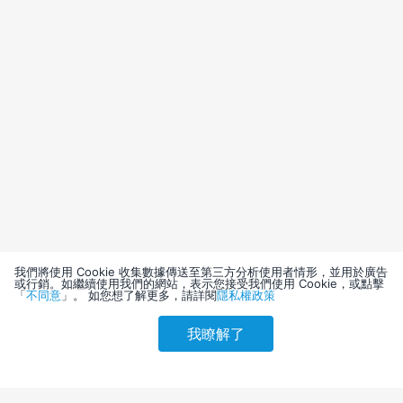
我們將使用 Cookie 收集數據傳送至第三方分析使用者情形，並用於廣告
或行銷。如繼續使用我們的網站，表示您接受我們使用 Cookie，或點擊
「
不同意
」。 如您想了解更多，請詳閱
隱私權政策
我瞭解了
請選擇其他入住日