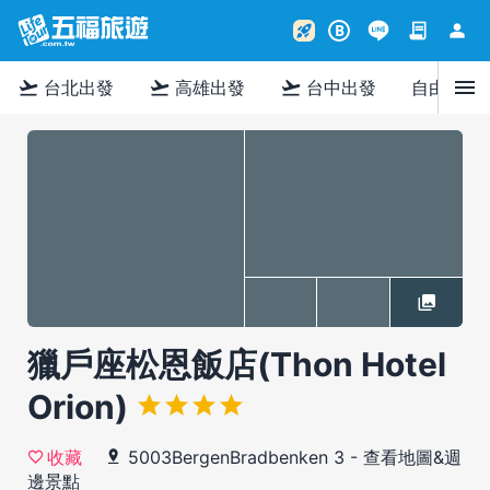
contract
person
rocket_launch
B
menu
flight_takeoff
flight_takeoff
flight_takeoff
台北出發
高雄出發
台中出發
自由行
獵戶座松恩飯店(Thon Hotel
Orion)
5003BergenBradbenken 3
-
查看地圖&週
收藏
邊景點