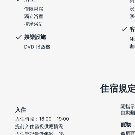
微
沒
僅限淋浴
無
獨立浴室
按摩浴缸
客
娛樂設施
冰
咖
DVD 播放機
住宿規
關指示
入住
自動翻
入住時段：16:00 - 19:00
寵物
提前入住需視供應情況
每房寵
入住登記最低年齡 - 18