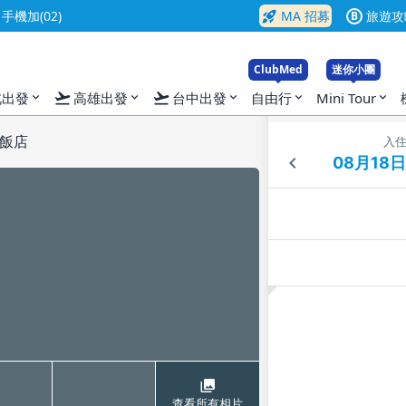
rocket_launch
機加(02)
MA 招募
旅遊攻
B
ClubMed
迷你小團
flight_takeoff
flight_takeoff
北出發
高雄出發
台中出發
自由行
Mini Tour
expand_more
expand_more
expand_more
expand_more
expand_more
飯店
入
查看所有相片