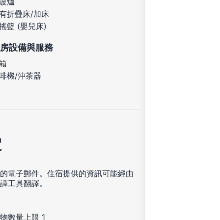
波爐
有折疊床/加床
搖籃 (嬰兒床)
房設備與服務
箱
啡機/沖茶器
定
的電子郵件。住宿提供的資訊可能經由
譯工具翻譯。
物數量上限 1