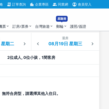
account_circle
contract
location_city
group
略
訂單查詢
企業專區
同業網
會員登入
基隆港
機票
訂房/票券
台灣旅遊
郵輪
護照/簽證
expand_more
expand_more
expand_more
expand_more
住
退房
2位成人, 0位小孩，1間客房
無符合房型，請選擇其他入住日。