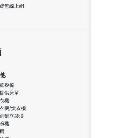
費無線上網
施
他
童餐椅
提供床單
衣機
衣機/烘衣機
別獨立裝潢
碗機
房