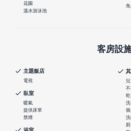
花園
免
溫水游泳池
客房設
主題飯店
其
電視
兒
不
臥室
乾
暖氣
洗
提供床單
個
禁煙
洗
廚
浴室