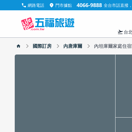
4066-9888
call
location_on
網路電話
門市據點
全台市話直撥，手
flight_takeoff
台
國際訂房
內唐庫爾
內坦庫爾家庭住宿