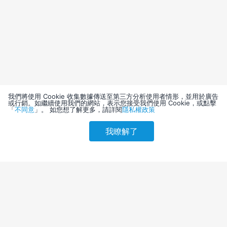
我們將使用 Cookie 收集數據傳送至第三方分析使用者情形，並用於廣告
或行銷。如繼續使用我們的網站，表示您接受我們使用 Cookie，或點擊
「
不同意
」。 如您想了解更多，請詳閱
隱私權政策
我瞭解了
請選擇其他入住日