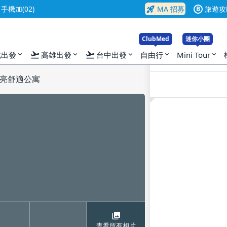
rocket_launch
機加(02)
MA 招募
旅遊攻
B
入
ClubMed
迷你小團
flight_takeoff
flight_takeoff
北出發
高雄出發
台中出發
自由行
Mini Tour
expand_more
expand_more
expand_more
expand_more
expand_more
亮舒適公寓
查看所有相片