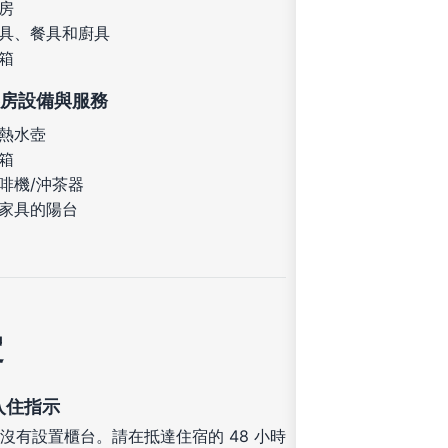
房
具、餐具和廚具
箱
房設備與服務
熱水壺
箱
啡機/沖茶器
家具的陽台
定
入住指示
沒有設置櫃台。請在抵達住宿的 48 小時