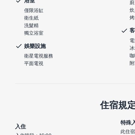
浴室
廚
炊
僅限浴缸
烤
衛生紙
洗髮精
客
獨立浴室
電
娛樂設施
冰
咖
衛星電視服務
附
平面電視
住宿規
特殊
入住
此住宿