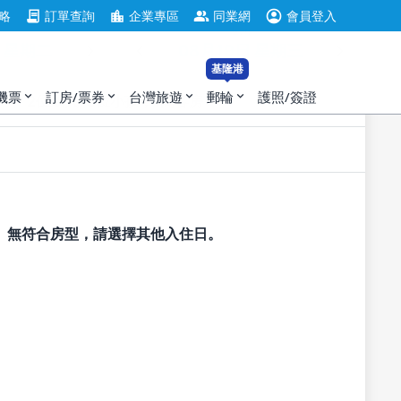
account_circle
contract
location_city
group
略
訂單查詢
企業專區
同業網
會員登入
住
退房
基隆港
機票
訂房/票券
台灣旅遊
郵輪
護照/簽證
expand_more
expand_more
expand_more
expand_more
2位成人, 0位小孩，1間客房
無符合房型，請選擇其他入住日。