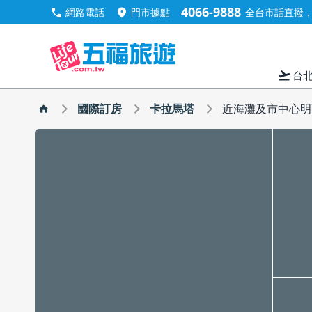
4066-9888
call
location_on
網路電話
門市據點
全台市話直撥，手
flight_takeoff
台
國際訂房
卡拉馬塔
近海灘及市中心明