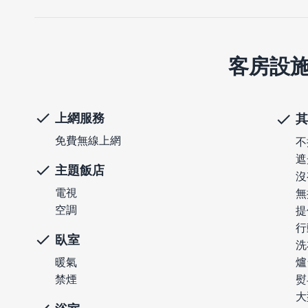
客房設
上網服務
其
免費無線上網
不
遮
主題飯店
沒
電視
無
空調
提
行
臥室
洗
爐
暖氣
熨
禁煙
大