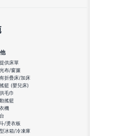
施
他
提供床單
光布/窗簾
有折疊床/加床
搖籃 (嬰兒床)
供毛巾
動搖籃
衣機
台
斗/燙衣板
型冰箱/冷凍庫