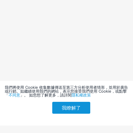
我們將使用 Cookie 收集數據傳送至第三方分析使用者情形，並用於廣告
或行銷。如繼續使用我們的網站，表示您接受我們使用 Cookie，或點擊
「
不同意
」。 如您想了解更多，請詳閱
隱私權政策
我瞭解了
請選擇其他入住日