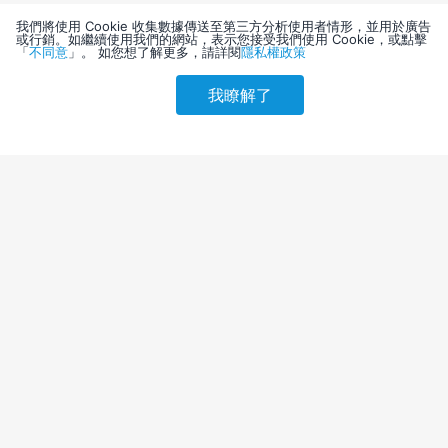
我們將使用 Cookie 收集數據傳送至第三方分析使用者情形，並用於廣告
或行銷。如繼續使用我們的網站，表示您接受我們使用 Cookie，或點擊
「
不同意
」。 如您想了解更多，請詳閱
隱私權政策
我瞭解了
請選擇其他入住日