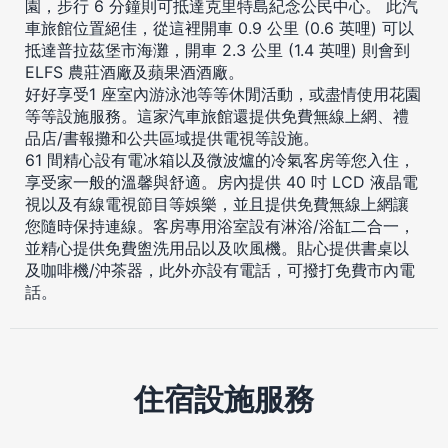
園，步行 6 分鐘則可抵達克里特島紀念公民中心。 此汽
車旅館位置絕佳，從這裡開車 0.9 公里 (0.6 英哩) 可以
抵達普拉茲堡市海灘，開車 2.3 公里 (1.4 英哩) 則會到
ELFS 農莊酒廠及蘋果酒酒廠。
好好享受1 座室內游泳池等等休閒活動，或盡情使用花園
等等設施服務。這家汽車旅館還提供免費無線上網、禮
品店/書報攤和公共區域提供電視等設施。
61 間精心設有電冰箱以及微波爐的冷氣客房等您入住，
享受家一般的溫馨與舒適。房內提供 40 吋 LCD 液晶電
視以及有線電視節目等娛樂，並且提供免費無線上網讓
您隨時保持連線。客房專用浴室設有淋浴/浴缸二合一，
並精心提供免費盥洗用品以及吹風機。貼心提供書桌以
及咖啡機/沖茶器，此外亦設有電話，可撥打免費市內電
話。
住宿設施服務