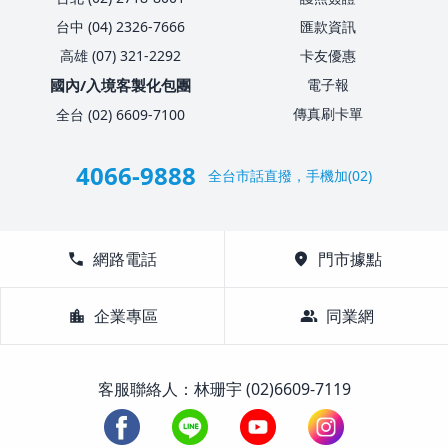
台中 (04) 2326-7666
匯款資訊
高雄 (07) 321-2292
卡友優惠
國內/入境客製化包團
電子報
傳真刷卡單
全台 (02) 6609-7100
4066-9888
全台市話直撥，手機加(02)
call
網路電話
location_on
門市據點
location_city
企業專區
group
同業網
客服聯絡人：林珊宇 (02)6609-7119