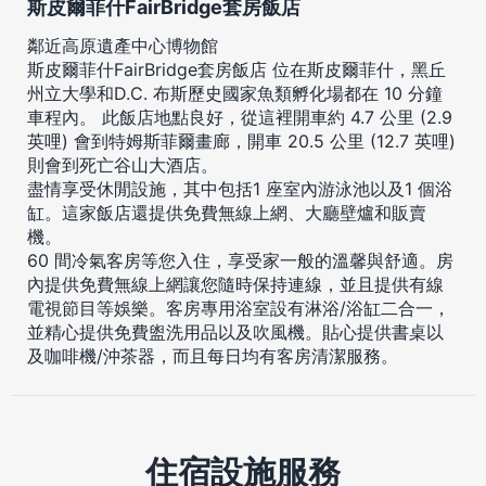
斯皮爾菲什FairBridge套房飯店
鄰近高原遺產中心博物館
斯皮爾菲什FairBridge套房飯店 位在斯皮爾菲什，黑丘
州立大學和D.C. 布斯歷史國家魚類孵化場都在 10 分鐘
車程內。 此飯店地點良好，從這裡開車約 4.7 公里 (2.9
英哩) 會到特姆斯菲爾畫廊，開車 20.5 公里 (12.7 英哩)
則會到死亡谷山大酒店。
盡情享受休閒設施，其中包括1 座室內游泳池以及1 個浴
缸。這家飯店還提供免費無線上網、大廳壁爐和販賣
機。
60 間冷氣客房等您入住，享受家一般的溫馨與舒適。房
內提供免費無線上網讓您隨時保持連線，並且提供有線
電視節目等娛樂。客房專用浴室設有淋浴/浴缸二合一，
並精心提供免費盥洗用品以及吹風機。貼心提供書桌以
及咖啡機/沖茶器，而且每日均有客房清潔服務。
住宿設施服務