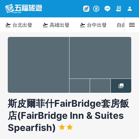
contract
person
rocket_launch
B
menu
flight_takeoff
flight_takeoff
flight_takeoff
台北出發
高雄出發
台中出發
自由行
斯皮爾菲什FairBridge套房飯
店(FairBridge Inn & Suites
Spearfish)