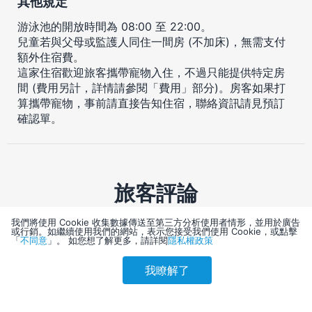
其他規定
游泳池的開放時間為 08:00 至 22:00。
兒童若與父母或監護人同住一間房 (不加床)，無需支付
額外住宿費。
這家住宿歡迎旅客攜帶寵物入住，不過只能提供特定房
間 (費用另計，詳情請參閱「費用」部分)。房客如果打
算攜帶寵物，事前請直接告知住宿，聯絡資訊請見預訂
確認單。
旅客評論
我們將使用 Cookie 收集數據傳送至第三方分析使用者情形，並用於廣告
4.0 不錯哦
或行銷。如繼續使用我們的網站，表示您接受我們使用 Cookie，或點擊
「
不同意
」。 如您想了解更多，請詳閱
隱私權政策
1015 則評論
我瞭解了
4.3
4.2
4.2
4.0
參考售價(含稅)
會員訂購
訪客訂購
刷卡優惠
3,912
職員服務
便利性
周圍滿意度
整潔度