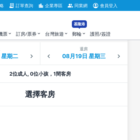
account_circle
contract
location_city
group
略
訂單查詢
企業專區
同業網
會員登入
基隆港
機票
訂房/票券
台灣旅遊
郵輪
護照/簽證
expand_more
expand_more
expand_more
expand_more
住
退房
2位成人, 0位小孩，1間客房
選擇客房