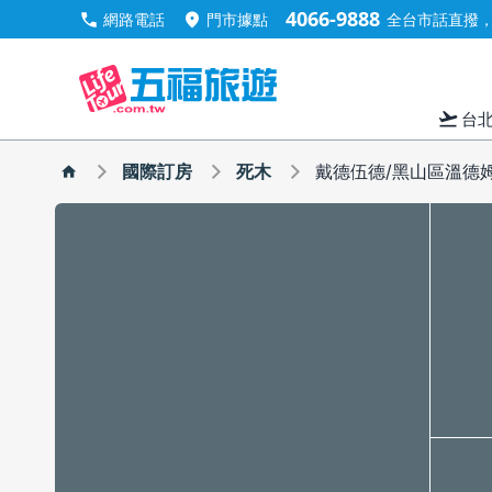
4066-9888
call
location_on
網路電話
門市據點
全台市話直撥，手
flight_takeoff
台
國際訂房
死木
戴德伍德/黑山區溫德姆