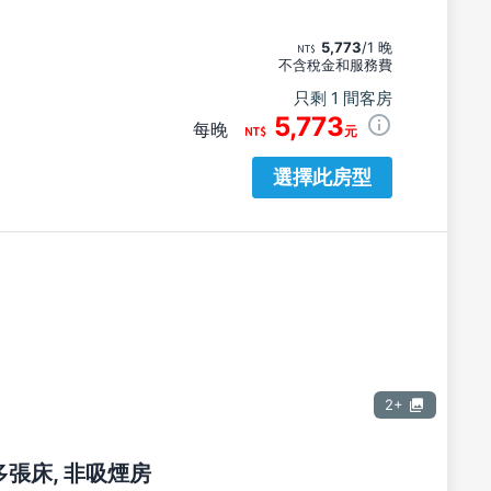
5,773
/1 晚
不含稅金和服務費
只剩 1 間客房
5,773
每晚
元
選擇此房型
2+
多張床, 非吸煙房