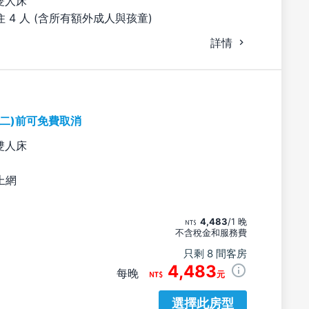
雙人床
 4 人 (含所有額外成人與孩童)
詳情
期二)前可免費取消
雙人床
上網
4,483
/1 晚
不含稅金和服務費
只剩 8 間客房
4,483
每晚
元
選擇此房型