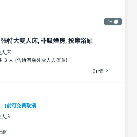
4+
1 張特大雙人床, 非吸煙房, 按摩浴缸
雙人床
 3 人 (含所有額外成人與孩童)
詳情
期二)前可免費取消
雙人床
上網