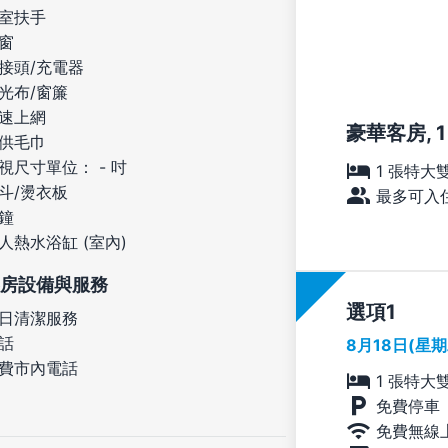
室扶手
窗
接頭/充電器
光布/窗簾
速上網
豪華客房, 
供毛巾
視尺寸單位： - 吋
1 張特大
斗/燙衣板
最多可入住
鐘
人熱水浴缸 (室內)
房設備與服務
選項
日清潔服務
話
8月18日(星
費市內電話
1 張特大
免費停車
免費無線