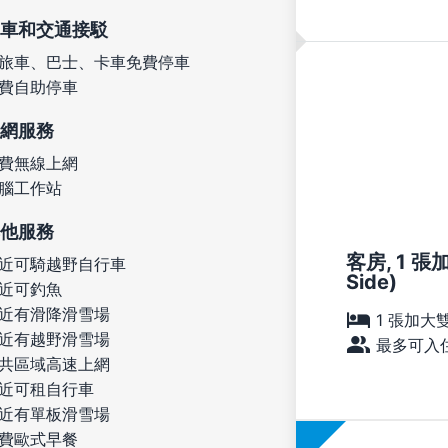
車和交通接駁
旅車、巴士、卡車免費停車
費自助停車
網服務
費無線上網
腦工作站
他服務
客房, 1 張
近可騎越野自行車
Side)
近可釣魚
近有滑降滑雪場
1 張加大
近有越野滑雪場
最多可入住
共區域高速上網
近可租自行車
近有單板滑雪場
費歐式早餐