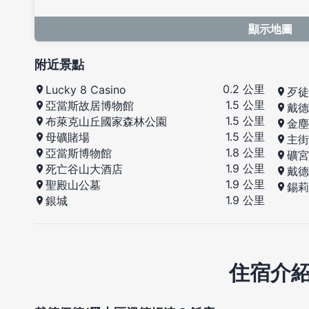
顯示地圖
附近景點
0.2 公里
Lucky 8 Casino
歹徒
1.5 公里
亞當斯故居博物館
戴德
1.5 公里
布萊克山丘國家森林公園
金塵
1.5 公里
母礦賭場
主街
1.8 公里
亞當斯博物館
礦宮
1.9 公里
死亡谷山大酒店
戴德
1.9 公里
聖殿山公墓
錫莉
1.9 公里
銀城
住宿介