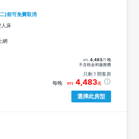
期二)前可免費取消
雙人床
上網
4,483
/1 晚
不含稅金和服務費
只剩 1 間客房
4,483
每晚
元
選擇此房型