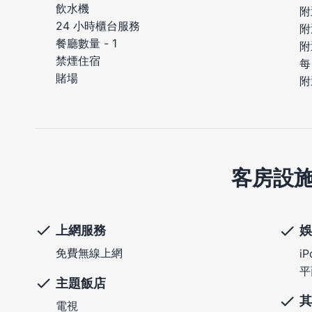
飲水機
附
24 小時櫃台服務
附
餐廳數量 - 1
附
禁煙住宿
每
賭場
附
客房設
上網服務
娛
免費無線上網
i
平
主題飯店
其
電視