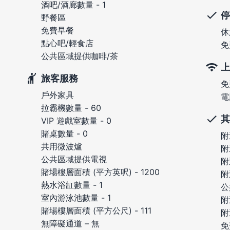
酒吧/酒廊數量 - 1
停
野餐區
免費早餐
休
點心吧/輕食店
免
公共區域提供咖啡/茶
上
旅客服務
免
戶外家具
電
拉霸機數量 - 60
其
VIP 遊戲室數量 - 0
賭桌數量 - 0
附
共用微波爐
附
公共區域提供電視
附
賭場樓層面積 (平方英呎) - 1200
附
熱水浴缸數量 - 1
公
室內游泳池數量 - 1
附
賭場樓層面積 (平方公尺) - 111
附
無障礙通道 – 無
免