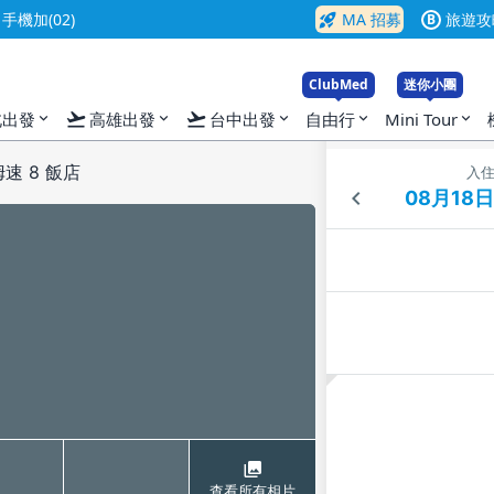
rocket_launch
機加(02)
MA 招募
旅遊攻
B
ClubMed
迷你小團
flight_takeoff
flight_takeoff
北出發
高雄出發
台中出發
自由行
Mini Tour
expand_more
expand_more
expand_more
expand_more
expand_more
速 8 飯店
入
查看所有相片