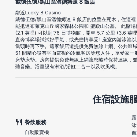
戴德伍德/黑山區溫德姆速 8 飯店
鄰近Lucky 8 Casino
戴德伍德/黑山區溫德姆速 8 飯店的位置在死木，住這裡
能抵達布萊克山丘國家森林公園和 聖殿山公墓。 此賭場飯
(2.1 英哩) 可以到'76 日博物館，開車 5.7 公里 (3.6
直奔博弈場試試好手氣，或先盡情享受1 座室內游泳池以
當頭時再下手。這家飯店還提供免費無線上網、公共區
51 間精心設有平面電視的冷氣客房等您入住，享受家
床墊床墊。房內提供免費無線上網讓您隨時保持連線，並且
聽音樂。浴室設有淋浴/浴缸二合一以及吹風機。
住宿設施
露
餐飲服務
泳
自動販賣機
自