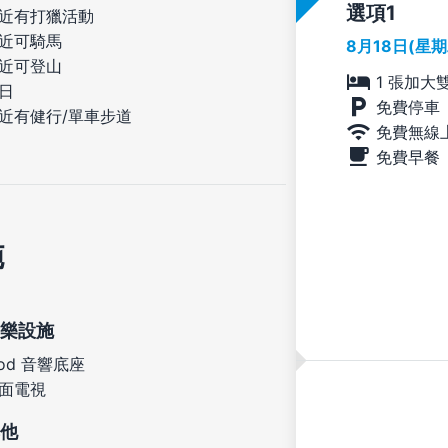
選項
近有打獵活動
近可騎馬
8月18日(星
近可登山
1 張加大
日
免費停車
近有健行/單車步道
免費無線
免費早餐
施
樂設施
Pod 音響底座
面電視
他