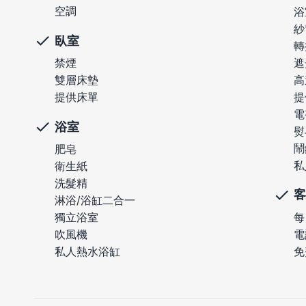
空調
浴
紗
臥室
轉
遮
禁煙
高
雙層床墊
提
提供床單
電
浴室
熨
鬧
肥皂
私
衛生紙
洗髮精
客
淋浴/浴缸二合一
每
獨立浴室
電
吹風機
免
私人熱水浴缸