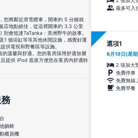
2 張加大
最多可入住
，您將鄰近滑雪纜車，開車約 5 分鐘就
店地點絕佳，從這裡開車約 3.3 公里
 英哩) 則會抵達TaTanka：美洲野牛的故事。
及1 個浴缸等等其他休閒設施，感覺好運
選項
域提供電視和野餐區等設施。
一般的溫馨與舒適。您的客房採用舒適加層
8月18日(星
提供 iPod 底座方便您在客房內舒適聆
2 張加大
免費停車
免費無線
免費早餐
服務
台
池躺椅
動櫃員機