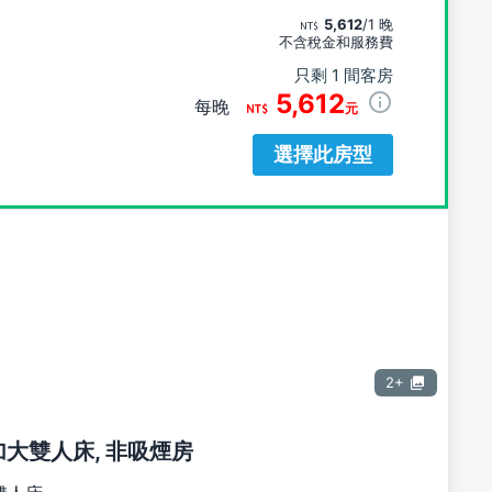
5,612
/1 晚
不含稅金和服務費
只剩 1 間客房
5,612
每晚
元
選擇此房型
2+
張加大雙人床, 非吸煙房