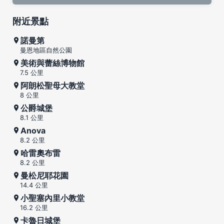
附近景點
諾曼第
曼恩地區自然公園
美術與蕾絲博物館
7.5 公里
阿朗松聖母大教堂
8 公里
公爵城堡
8.1 公里
Anova
8.2 公里
哈雷奧布雷
8.2 公里
曼松尼耶花園
14.4 公里
小聖塞內里小教堂
16.2 公里
卡魯日城堡