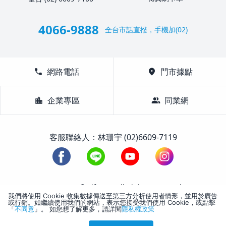
4066-9888
全台市話直撥，手機加(02)
call
網路電話
location_on
門市據點
location_city
企業專區
group
同業網
客服聯絡人：林珊宇 (02)6609-7119
1988-2026 © Lifetour All Rights Reserved.
我們將使用 Cookie 收集數據傳送至第三方分析使用者情形，並用於廣告
或行銷。如繼續使用我們的網站，表示您接受我們使用 Cookie，或點擊
「
不同意
」。 如您想了解更多，請詳閱
隱私權政策