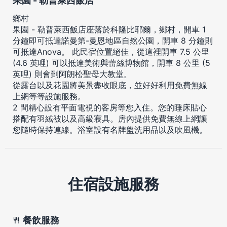
果園 - 勒普萊西飯店
鄉村
果園 - 勒普萊西飯店座落於科隆比耶爾，鄉村，開車 1
分鐘即可抵達諾曼第-曼恩地區自然公園，開車 8 分鐘則
可抵達Anova。 此民宿位置絕佳，從這裡開車 7.5 公里
(4.6 英哩) 可以抵達美術與蕾絲博物館，開車 8 公里 (5
英哩) 則會到阿朗松聖母大教堂。
從露台以及花園將美景盡收眼底，並好好利用免費無線
上網等等設施服務。
2 間精心設有平面電視的客房等您入住。您的睡床貼心
搭配有羽絨被以及高級寢具。房內提供免費無線上網讓
您隨時保持連線。浴室設有名牌盥洗用品以及吹風機。
住宿設施服務
餐飲服務