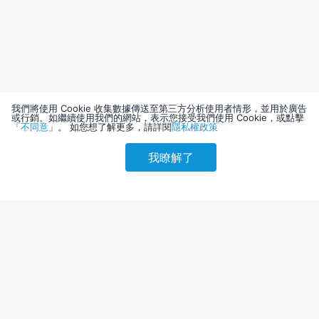
我們將使用 Cookie 收集數據傳送至第三方分析使用者情形，並用於廣告
或行銷。如繼續使用我們的網站，表示您接受我們使用 Cookie，或點擊
「
不同意
」。 如您想了解更多，請詳閱
隱私權政策
我瞭解了
請選擇其他入住日