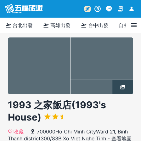
contract
person
rocket_launch
B
menu
flight_takeoff
flight_takeoff
flight_takeoff
台北出發
高雄出發
台中出發
自由行
1993 之家飯店(1993's
House)
700000Ho Chi Minh CityWard 21, Binh
收藏
Thanh district300/83B Xo Viet Nghe Tinh
-
查看地圖