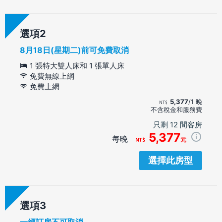
選項
8月18日(星期二)前可免費取消
1 張特大雙人床和 1 張單人床
免費無線上網
免費上網
5,377
/1 晚
不含稅金和服務費
只剩 12 間客房
5,377
每晚
元
選擇此房型
選項
一經訂房不可取消