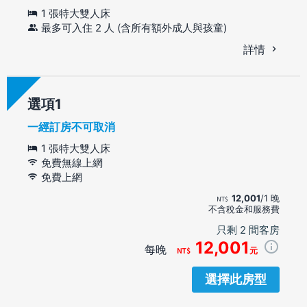
1 張特大雙人床
最多可入住 2 人 (含所有額外成人與孩童)
詳情
選項
一經訂房不可取消
1 張特大雙人床
免費無線上網
免費上網
12,001
/1 晚
不含稅金和服務費
只剩 2 間客房
12,001
每晚
元
選擇此房型