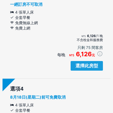
一經訂房不可取消
4 張單人床
全套早餐
免費無線上網
免費上網
6,126
/1 晚
不含稅金和服務費
只剩 75 間客房
6,126
每晚
元
選擇此房型
選項
8月18日(星期二)前可免費取消
4 張單人床
全套早餐