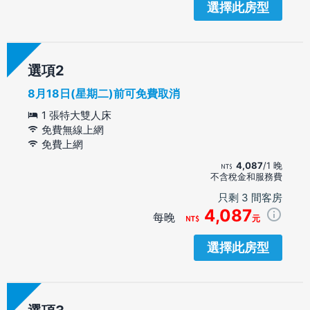
選擇此房型
選項
8月18日(星期二)前可免費取消
1 張特大雙人床
免費無線上網
免費上網
4,087
/1 晚
不含稅金和服務費
只剩 3 間客房
4,087
每晚
元
選擇此房型