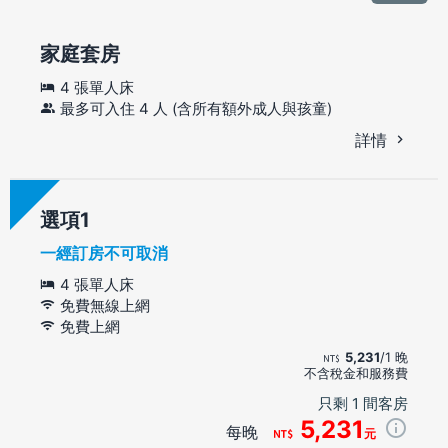
家庭套房
4 張單人床
最多可入住 4 人 (含所有額外成人與孩童)
詳情
選項
一經訂房不可取消
4 張單人床
免費無線上網
免費上網
5,231
/1 晚
不含稅金和服務費
只剩 1 間客房
5,231
每晚
元