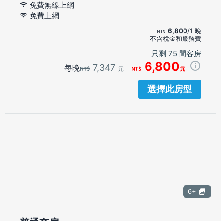
免費無線上網
免費上網
6,800
/1 晚
不含稅金和服務費
只剩 75 間客房
6,800
7,347
每晚
元
元
選擇此房型
6+