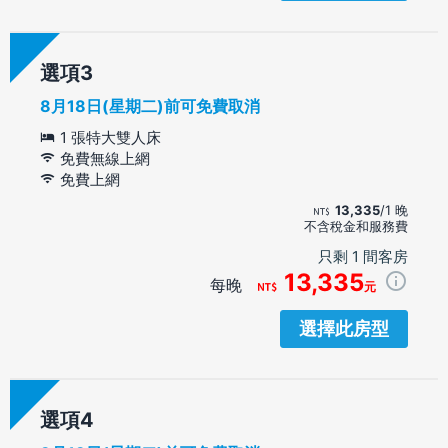
選項
8月18日(星期二)前可免費取消
1 張特大雙人床
免費無線上網
免費上網
13,335
/1 晚
不含稅金和服務費
只剩 1 間客房
13,335
每晚
元
選擇此房型
選項