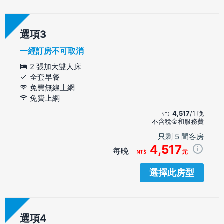
選項
一經訂房不可取消
2 張加大雙人床
全套早餐
免費無線上網
免費上網
4,517
/1 晚
不含稅金和服務費
只剩 5 間客房
4,517
每晚
元
選擇此房型
選項