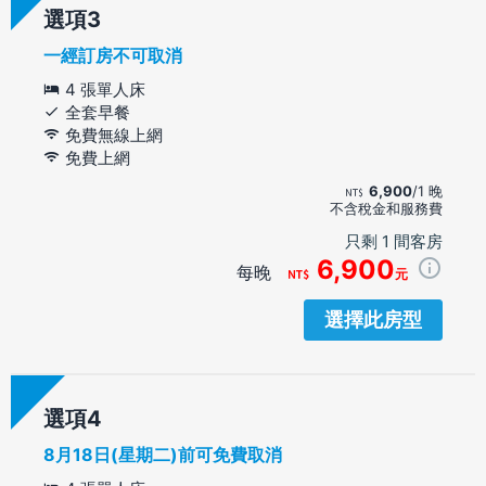
選項
一經訂房不可取消
4 張單人床
全套早餐
免費無線上網
免費上網
6,900
/1 晚
不含稅金和服務費
只剩 1 間客房
6,900
每晚
元
選擇此房型
選項
8月18日(星期二)前可免費取消