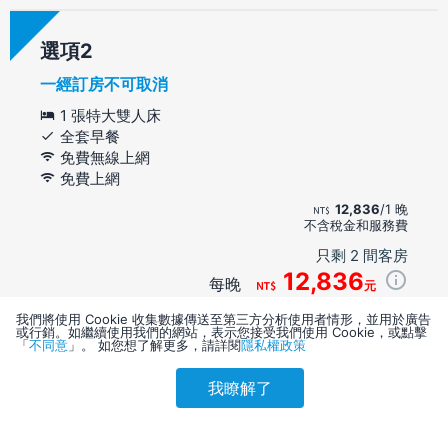
選項
一經訂房不可取消
1 張特大雙人床
全套早餐
免費無線上網
免費上網
12,836
/1 晚
不含稅金和服務費
只剩 2 間客房
12,836
每晚
元
我們將使用 Cookie 收集數據傳送至第三方分析使用者情形，並用於廣告
選擇此房型
或行銷。如繼續使用我們的網站，表示您接受我們使用 Cookie，或點擊
「
不同意
」。 如您想了解更多，請詳閱
隱私權政策
我瞭解了
參考售價(含稅)
會員訂購
訪客訂購
刷卡優惠
選項
4,446