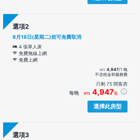
選項
8月18日(星期二)前可免費取消
4 張單人床
免費無線上網
免費上網
4,947
/1 晚
不含稅金和服務費
只剩 75 間客房
4,947
每晚
元
選擇此房型
選項