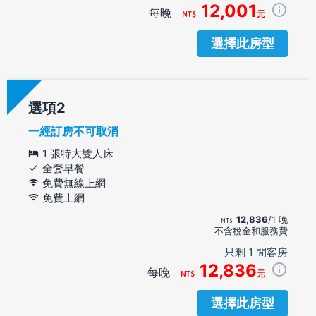
12,001
每晚
元
選擇此房型
選項
一經訂房不可取消
1 張特大雙人床
全套早餐
免費無線上網
免費上網
12,836
/1 晚
不含稅金和服務費
只剩 1 間客房
12,836
每晚
元
選擇此房型