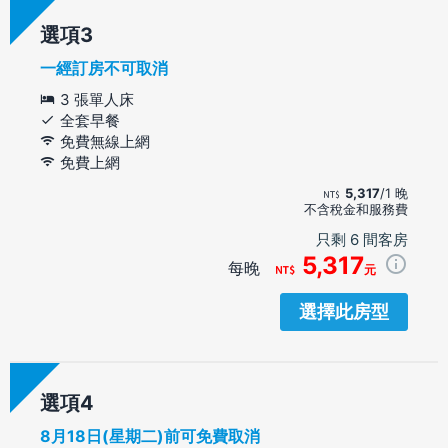
選項
一經訂房不可取消
3 張單人床
全套早餐
免費無線上網
免費上網
5,317
/1 晚
不含稅金和服務費
只剩 6 間客房
5,317
每晚
元
選擇此房型
選項
8月18日(星期二)前可免費取消