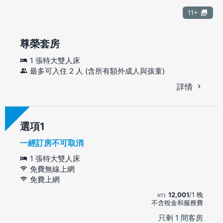
11+
尊榮套房
1 張特大雙人床
最多可入住 2 人 (含所有額外成人與孩童)
詳情
選項
一經訂房不可取消
1 張特大雙人床
免費無線上網
免費上網
12,001
/1 晚
不含稅金和服務費
只剩 1 間客房