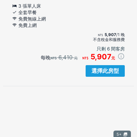
3 張單人床
全套早餐
免費無線上網
免費上網
5,907
/1 晚
不含稅金和服務費
只剩 6 間客房
5,907
6,410
每晚
元
元
選擇此房型
5+