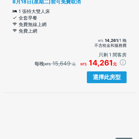
8月18日(星期二)前可免費取消
1 張特大雙人床
全套早餐
免費無線上網
免費上網
14,261
/1 晚
不含稅金和服務費
只剩 1 間客房
14,261
15,649
每晚
元
元
選擇此房型