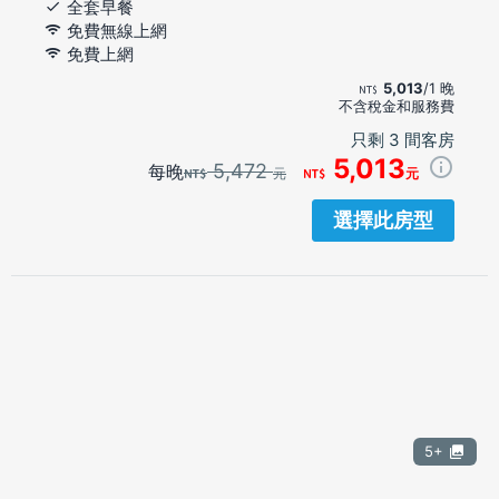
全套早餐
免費無線上網
免費上網
5,013
/1 晚
不含稅金和服務費
只剩 3 間客房
5,013
5,472
每晚
元
元
選擇此房型
5+