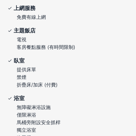
上網服務
免費有線上網
主題飯店
電視
客房餐點服務 (有時間限制)
臥室
提供床單
禁煙
折疊床/加床 (付費)
浴室
無障礙淋浴設施
僅限淋浴
馬桶旁附設安全抓桿
獨立浴室