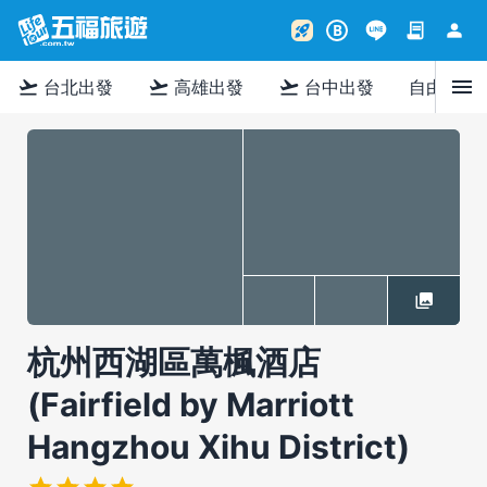
contract
person
rocket_launch
B
menu
flight_takeoff
flight_takeoff
flight_takeoff
台北出發
高雄出發
台中出發
自由行
杭州西湖區萬楓酒店
(Fairfield by Marriott
Hangzhou Xihu District)