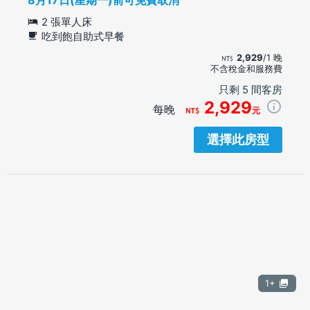
2 張單人床
吃到飽自助式早餐
2,929
/1 晚
不含稅金和服務費
只剩 5 間客房
2,929
每晚
元
選擇此房型
1+