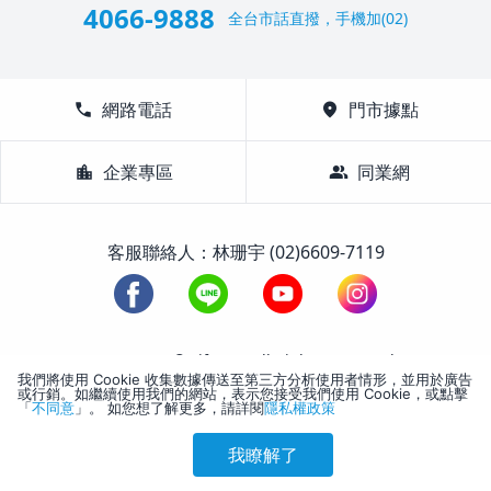
4066-9888
全台市話直撥，手機加(02)
call
網路電話
location_on
門市據點
location_city
企業專區
group
同業網
客服聯絡人：林珊宇 (02)6609-7119
1988-2026 © Lifetour All Rights Reserved.
我們將使用 Cookie 收集數據傳送至第三方分析使用者情形，並用於廣告
或行銷。如繼續使用我們的網站，表示您接受我們使用 Cookie，或點擊
「
不同意
」。 如您想了解更多，請詳閱
隱私權政策
我瞭解了
參考售價(含稅)
會員訂購
訪客訂購
刷卡優惠