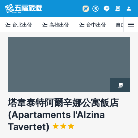
contract
person
rocket_launch
B
menu
flight_takeoff
flight_takeoff
flight_takeoff
台北出發
高雄出發
台中出發
自由行
塔韋泰特阿爾辛娜公寓飯店
(Apartaments l'Alzina
Tavertet)