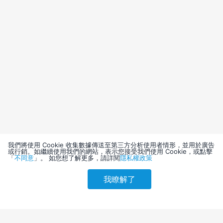
我們將使用 Cookie 收集數據傳送至第三方分析使用者情形，並用於廣告
或行銷。如繼續使用我們的網站，表示您接受我們使用 Cookie，或點擊
「
不同意
」。 如您想了解更多，請詳閱
隱私權政策
我瞭解了
請選擇其他入住日