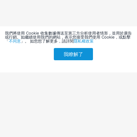
我們將使用 Cookie 收集數據傳送至第三方分析使用者情形，並用於廣告
或行銷。如繼續使用我們的網站，表示您接受我們使用 Cookie，或點擊
「
不同意
」。 如您想了解更多，請詳閱
隱私權政策
我瞭解了
請選擇其他入住日