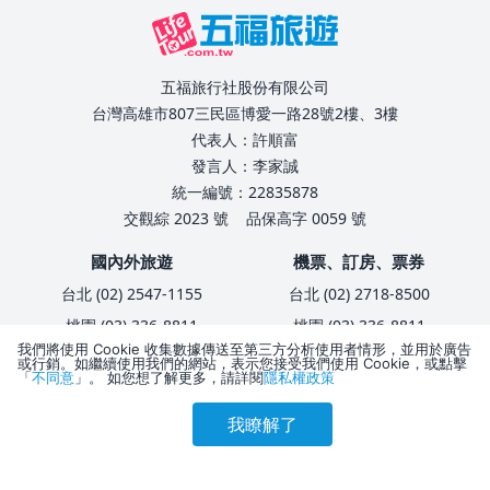
五福旅行社股份有限公司
台灣高雄市807三民區博愛一路28號2樓、3樓
代表人：許順富
發言人：李家誠
統一編號：22835878
交觀綜 2023 號
品保高字 0059 號
國內外旅遊
機票、訂房、票券
台北 (02) 2547-1155
台北 (02) 2718-8500
桃園 (03) 336-8811
桃園 (03) 336-8811
我們將使用 Cookie 收集數據傳送至第三方分析使用者情形，並用於廣告
台中 (04) 2326-6111
台中 (04) 2322-4535
或行銷。如繼續使用我們的網站，表示您接受我們使用 Cookie，或點擊
「
不同意
」。 如您想了解更多，請詳閱
隱私權政策
台南 (06) 238-9111
台南 (06) 238-9111
高雄 (07) 323-1166
高雄 (07) 323-1166
我瞭解了
參考售價(含稅)
會員訂購
訪客訂購
刷卡優惠
4,275
企業服務、員工旅遊
旅客服務