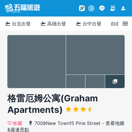
contract
person
rocket_launch
B
menu
flight_takeoff
flight_takeoff
flight_takeoff
台北出發
高雄出發
台中出發
自由行
格雷厄姆公寓(Graham
Apartments)
7008New Town15 Pirie Street
-
查看地圖
收藏
&週邊景點