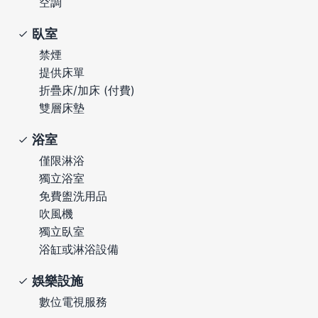
空調
臥室
禁煙
提供床單
折疊床/加床 (付費)
雙層床墊
浴室
僅限淋浴
獨立浴室
免費盥洗用品
吹風機
獨立臥室
浴缸或淋浴設備
娛樂設施
數位電視服務