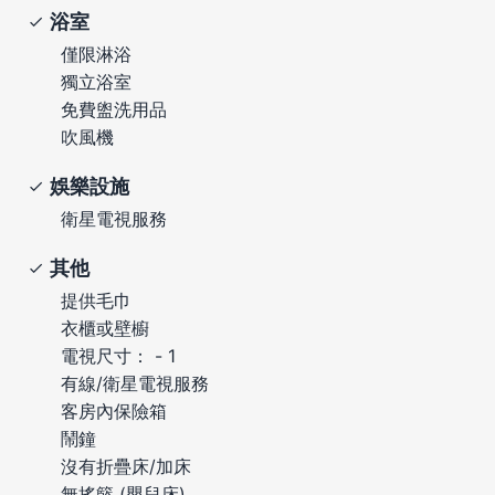
浴室
僅限淋浴
獨立浴室
免費盥洗用品
吹風機
娛樂設施
衛星電視服務
其他
提供毛巾
衣櫃或壁櫥
電視尺寸： - 1
有線/衛星電視服務
客房內保險箱
鬧鐘
沒有折疊床/加床
無搖籃 (嬰兒床)