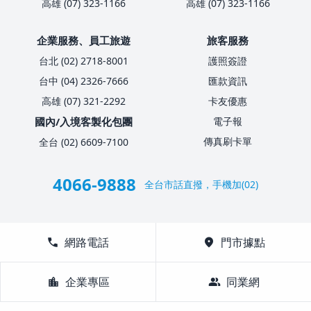
高雄 (07) 323-1166
高雄 (07) 323-1166
企業服務、員工旅遊
旅客服務
台北 (02) 2718-8001
護照簽證
台中 (04) 2326-7666
匯款資訊
高雄 (07) 321-2292
卡友優惠
國內/入境客製化包團
電子報
傳真刷卡單
全台 (02) 6609-7100
4066-9888
全台市話直撥，手機加(02)
call
網路電話
location_on
門市據點
location_city
企業專區
group
同業網